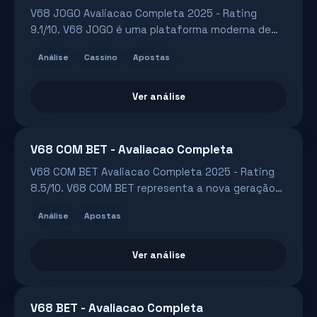
V68 JOGO Avaliacao Completa 2025 - Rating
9.1/10. V68 JOGO é uma plataforma moderna de
apostas esportivas e cassino online com
Análise
Cassino
Apostas
tecnologia de ponta. Of
Ver análise
V68 COM BET - Avaliacao Completa
V68 COM BET Avaliacao Completa 2025 - Rating
8.5/10. V68 COM BET representa a nova geração
de plataformas de apostas, construída sobre
Análise
Apostas
uma infraestrutura
Ver análise
V68 BET - Avaliacao Completa