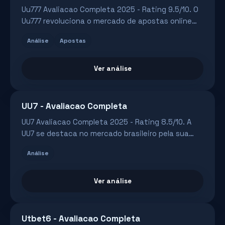
Uu777 Avaliacao Completa 2025 - Rating 9.5/10. O
Uu777 revoluciona o mercado de apostas online
com uma plataforma extremamente veloz que
Análise
Apostas
processa s
Ver análise
UU7 - Avaliacao Completa
UU7 Avaliacao Completa 2025 - Rating 8.5/10. A
UU7 se destaca no mercado brasileiro pela sua
operação extremamente veloz em todos os
Análise
processos. D
Ver análise
Utbet6 - Avaliacao Completa