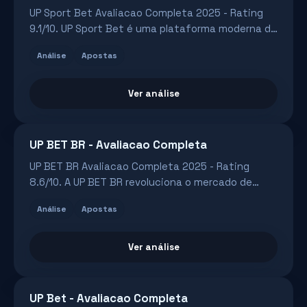
UP Sport Bet Avaliacao Completa 2025 - Rating
9.1/10. UP Sport Bet é uma plataforma moderna de
apostas esportivas com tecnologia de ponta e
Análise
Apostas
processamento
Ver análise
UP BET BR - Avaliacao Completa
UP BET BR Avaliacao Completa 2025 - Rating
8.6/10. A UP BET BR revoluciona o mercado de
apostas com uma plataforma que prioriza
Análise
Apostas
velocidade em cada cliq
Ver análise
UP Bet - Avaliacao Completa