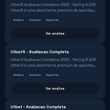
Utbet6 Avaliacao Completa 2025 - Rating 9.2/10.
Utbet6 é uma plataforma premium de apostas
esportivas e cassino online que combina
Análise
Cassino
Apostas
tecnologia de pon
Ver análise
Utbet4 - Avaliacao Completa
Utbet4 Avaliacao Completa 2025 - Rating 8.4/10.
Utbet4 é uma plataforma premium de apostas
esportivas e cassino online com tecnologia de
Análise
Cassino
Apostas
ponta. Inte
Ver análise
Utbet - Avaliacao Completa