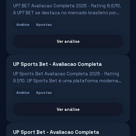
UP7 BET Avaliacao Completa 2025 - Rating 8.6/10.
A UP7 BET se destaca no mercado brasileiro por
oferecer um portfólio diversificado que atende
Análise
Apostas
desde
Ver análise
UP Sports Bet - Avaliacao Completa
UP Sports Bet Avaliacao Completa 2025 - Rating
9.1/10. UP Sports Bet é uma plataforma moderna
de apostas esportivas com tecnologia de ponta
Análise
Apostas
e processamento
Ver análise
UP Sport Bet - Avaliacao Completa