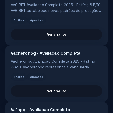
VAG BET Avaliacao Completa 2025 - Rating 8.5/10.
VAG BET estabelece novos padrões de proteção
no mercado brasileiro de apostas online,
Análise
Apostas
combinando tec
Ver análise
Vacheronpg - Avaliacao Completa
Vacheronpg Avaliacao Completa 2025 - Rating
7.8/10. Vacheronpg representa a vanguarda
tecnológica nas apostas online brasileiras,
Análise
Apostas
oferecendo uma infraes
Ver análise
Va1hpg - Avaliacao Completa