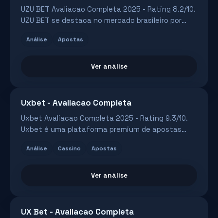
UZU BET Avaliacao Completa 2025 - Rating 8.2/10.
UZU BET se destaca no mercado brasileiro por
oferecer um catálogo impressionante que
Análise
Apostas
atende desde ap
Ver análise
Uxbet - Avaliacao Completa
Uxbet Avaliacao Completa 2025 - Rating 9.3/10.
Uxbet é uma plataforma premium de apostas
esportivas e cassino online que combina
Análise
Cassino
Apostas
tecnologia de pont
Ver análise
UX Bet - Avaliacao Completa