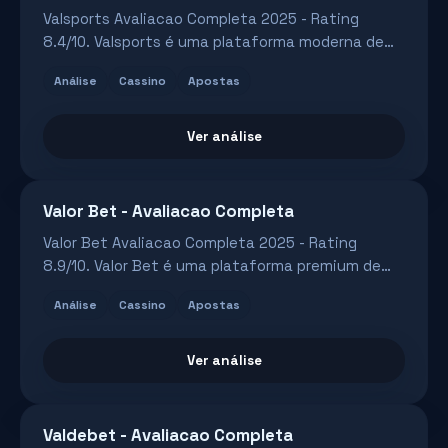
Valsports Avaliacao Completa 2025 - Rating
8.4/10. Valsports é uma plataforma moderna de
apostas esportivas e cassino online que combina
Análise
Cassino
Apostas
tecnologia de
Ver análise
Valor Bet - Avaliacao Completa
Valor Bet Avaliacao Completa 2025 - Rating
8.9/10. Valor Bet é uma plataforma premium de
apostas esportivas e cassino online focada em
Análise
Cassino
Apostas
eficiência e tec
Ver análise
Valdebet - Avaliacao Completa