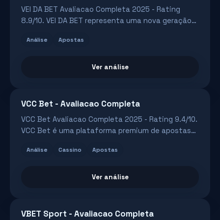
VEI DA BET Avaliacao Completa 2025 - Rating
8.9/10. VEI DA BET representa uma nova geração
de plataformas de apostas que abraça a
Análise
Apostas
tecnologia de ponta pa
Ver análise
VCC Bet - Avaliacao Completa
VCC Bet Avaliacao Completa 2025 - Rating 9.4/10.
VCC Bet é uma plataforma premium de apostas
esportivas e cassino online com foco em
Análise
Cassino
Apostas
tecnologia e seg
Ver análise
VBET Sport - Avaliacao Completa