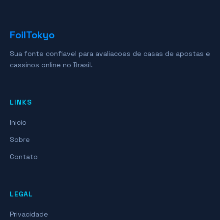
conforme verificações de segurança necessárias
para proteger sua conta.
FoilTokyo
Sua fonte confiavel para avaliacoes de casas de apostas e
cassinos online no Brasil.
LINKS
Inicio
Sobre
Contato
LEGAL
Privacidade