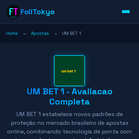
FoilTokyo
Home
→
Apostas
→
UM BET 1
UM BET 1 - Avaliacao
Completa
UM BET 1 estabelece novos padrões de
proteção no mercado brasileiro de apostas
online, combinando tecnologia de ponta com