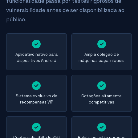
funcionalidade passa por testes rigorosos de
vulnerabilidade antes de ser disponibilizada ao
público.
Aplicativo nativo para
Ampla coleção de
dispositivos Android
máquinas caça-níqueis
Sistema exclusivo de
Cotações altamente
recompensas VIP
competitivas
Criptografia SSL de 256
Roleta no estilo europeu