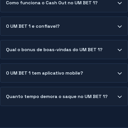
Como funciona o Cash Out no UM BET 1?
O recurso permite encerrar apostas antes do
término do evento, com o valor calculado
O UM BET 1 e confiavel?
automaticamente baseado nas probabilidades
atuais. A função está disponível em eventos
Absolutamente, a plataforma utiliza criptografia SSL
selecionados, identificados com ícone específico no
256 bits, mantém auditorias regulares de segurança
Qual o bonus de boas-vindas do UM BET 1?
bilhete de apostas.
e separa completamente os fundos dos jogadores
das operações da empresa. Todos os processos
Novos usuários recebem oferta especial no primeiro
seguem protocolos internacionais rigorosos de
depósito, com percentual de bônus e requisitos de
O UM BET 1 tem aplicativo mobile?
proteção de dados e transações financeiras.
rollover detalhados na página promocional. Os
termos são transparentes e incluem todas as
Sim, existe aplicativo nativo para Android disponível
condições para liberação dos valores.
para download direto no site oficial. O app oferece
Quanto tempo demora o saque no UM BET 1?
todas as funcionalidades da versão desktop com
segurança idêntica e interface otimizada para
Saques via PIX são processados entre 5 e 15 minutos
dispositivos móveis.
após aprovação, enquanto transferências bancárias
levam de 1 a 3 dias úteis. O tempo pode variar