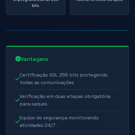
bits
Vantagens
Certificação SSL 256 bits protegendo
todas as comunicações
Verificação em duas etapas obrigatória
para saques
Equipe de segurança monitorando
atividades 24/7