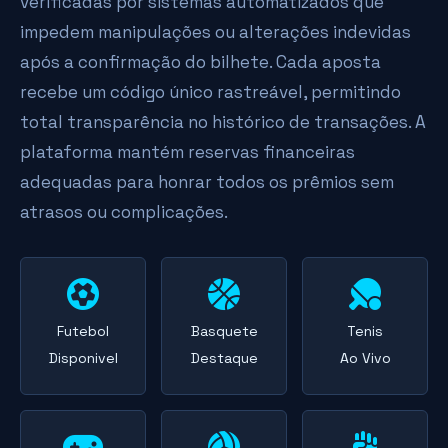
verificadas por sistemas automatizados que
impedem manipulações ou alterações indevidas
após a confirmação do bilhete. Cada aposta
recebe um código único rastreável, permitindo
total transparência no histórico de transações. A
plataforma mantém reservas financeiras
adequadas para honrar todos os prêmios sem
atrasos ou complicações.
Futebol
Basquete
Tenis
Disponivel
Destaque
Ao Vivo