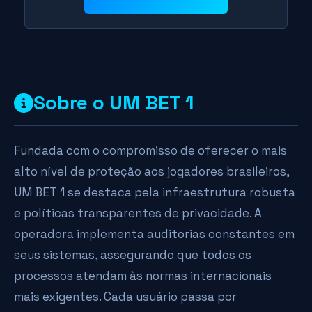
Sobre o UM BET 1
Fundada com o compromisso de oferecer o mais
alto nível de proteção aos jogadores brasileiros,
UM BET 1 se destaca pela infraestrutura robusta
e políticas transparentes de privacidade. A
operadora implementa auditorias constantes em
seus sistemas, assegurando que todos os
processos atendam às normas internacionais
mais exigentes. Cada usuário passa por