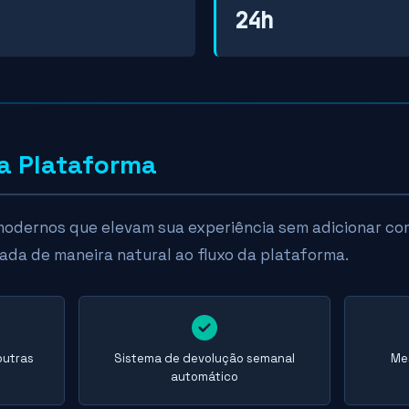
24h
a Plataforma
modernos que elevam sua experiência sem adicionar co
rada de maneira natural ao fluxo da plataforma.
outras
Sistema de devolução semanal
Mes
automático