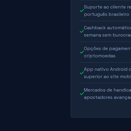
Suporte ao cliente 
português brasileiro
Cashback automático
semana sem burocra
Opções de pagament
criptomoedas
App nativo Android
superior ao site mobi
Mercados de handica
apostadores avança