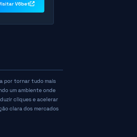
Visitar V6bet
a por tornar tudo mais
iando um ambiente onde
uzir cliques e acelerar
ação clara dos mercados