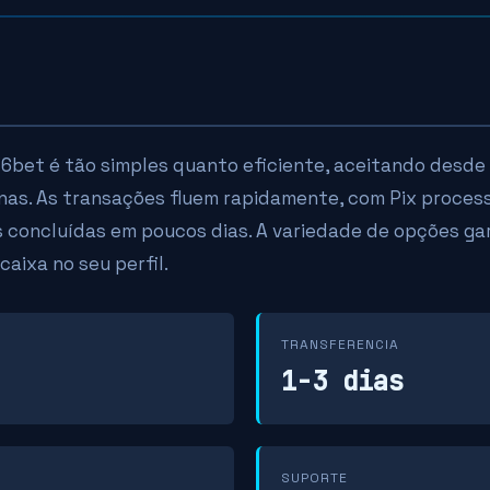
V6bet é tão simples quanto eficiente, aceitando desde
as. As transações fluem rapidamente, com Pix proces
 concluídas em poucos dias. A variedade de opções ga
aixa no seu perfil.
TRANSFERENCIA
1-3 dias
SUPORTE