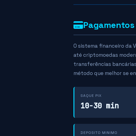
Pagamentos
O sistema financeiro da 
até criptomoedas modern
transferências bancárias
método que melhor se enc
SAQUE PIX
10-30 min
DEPOSITO MINIMO