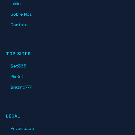
Inicio
Sobre Nos
Contato
TOP SITES
Bet365
PixBet
Brazino777
LEGAL
Privacidade