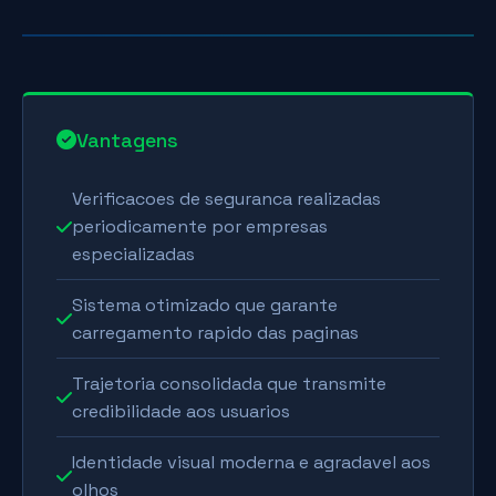
Vantagens
Verificacoes de seguranca realizadas
periodicamente por empresas
especializadas
Sistema otimizado que garante
carregamento rapido das paginas
Trajetoria consolidada que transmite
credibilidade aos usuarios
Identidade visual moderna e agradavel aos
olhos