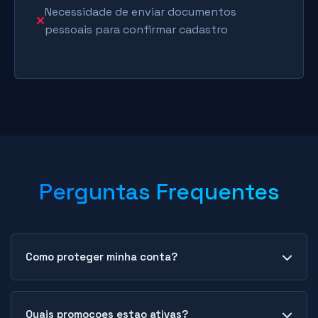
Necessidade de enviar documentos
pessoais para confirmar cadastro
Perguntas Frequentes
Como proteger minha conta?
Utilize senha forte combinando letras, numeros
e simbolos, nunca compartilhe seus dados de
Quais promocoes estao ativas?