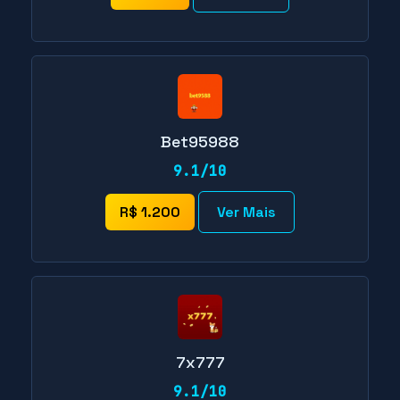
Bet95988
9.1/10
R$ 1.200
Ver Mais
7x777
9.1/10