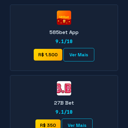
585bet App
9.1/10
R$ 1.500
Ver Mais
27B Bet
9.1/10
R$ 350
Ver Mais