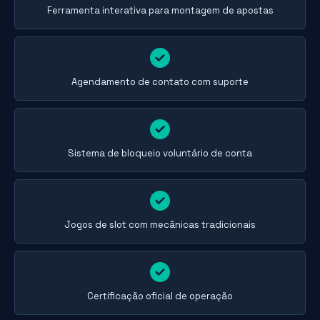
Ferramenta interativa para montagem de apostas
Agendamento de contato com suporte
Sistema de bloqueio voluntário de conta
Jogos de slot com mecânicas tradicionais
Certificação oficial de operação