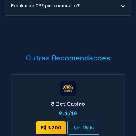
atualizada regularmente com novos
estiverem com status pendente, antes do
Preciso de CPF para cadastro?
lançamentos.
processamento final. Após a aprovação, a
transação segue o fluxo normal e não pode ser
Sim, o CPF é obrigatório no momento do registro
revertida.
para garantir a conformidade com
regulamentações brasileiras. O documento
também é necessário para validação de
identidade e liberação de retiradas.
Outras Recomendacoes
8 Bet Casino
9.1/10
R$ 1.200
Ver Mais