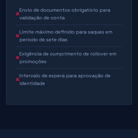
Envio de documentos obrigatório para
validação de conta
Limite máximo definido para saques em
período de sete dias
Exigência de cumprimento de rollover em
promoções
Intervalo de espera para aprovação de
identidade