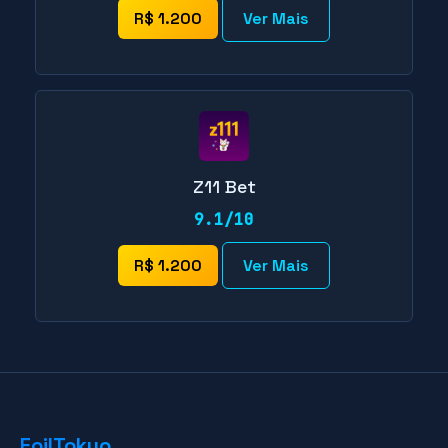
R$ 1.200
Ver Mais
Z11 Bet
9.1/10
R$ 1.200
Ver Mais
FoilTokyo