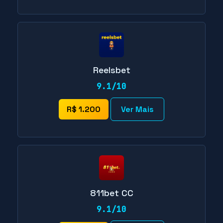
Reelsbet
9.1/10
R$ 1.200
Ver Mais
811bet CC
9.1/10