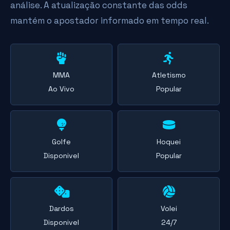
análise. A atualização constante das odds
mantém o apostador informado em tempo real.
MMA
Atletismo
Ao Vivo
Popular
Golfe
Hoquei
Disponivel
Popular
Dardos
Volei
Disponivel
24/7