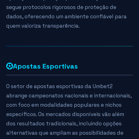
segue protocolos rigorosos de proteção de
dados, oferecendo um ambiente confiável para
quem valoriza transparência.
Apostas Esportivas
O setor de apostas esportivas da Umbet2
abrange campeonatos nacionais e internacionais,
com foco em modalidades populares e nichos
específicos. Os mercados disponíveis vão além
dos resultados tradicionais, incluindo opções
alternativas que ampliam as possibilidades de