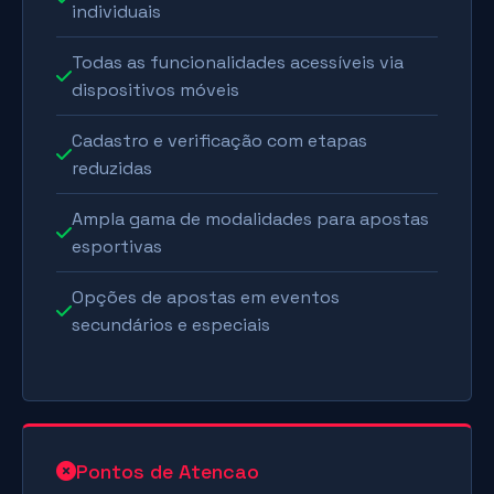
individuais
Todas as funcionalidades acessíveis via
dispositivos móveis
Cadastro e verificação com etapas
reduzidas
Ampla gama de modalidades para apostas
esportivas
Opções de apostas em eventos
secundários e especiais
Pontos de Atencao