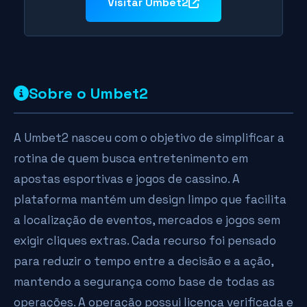
Visitar Umbet2
Sobre o Umbet2
A Umbet2 nasceu com o objetivo de simplificar a
rotina de quem busca entretenimento em
apostas esportivas e jogos de cassino. A
plataforma mantém um design limpo que facilita
a localização de eventos, mercados e jogos sem
exigir cliques extras. Cada recurso foi pensado
para reduzir o tempo entre a decisão e a ação,
mantendo a segurança como base de todas as
operações. A operação possui licença verificada e