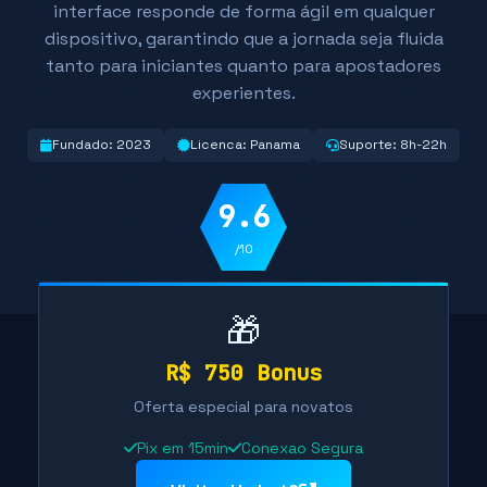
interface responde de forma ágil em qualquer
dispositivo, garantindo que a jornada seja fluida
tanto para iniciantes quanto para apostadores
experientes.
Fundado: 2023
Licenca: Panama
Suporte: 8h-22h
9.6
/10
🎁
R$ 750 Bonus
Oferta especial para novatos
Pix em 15min
Conexao Segura