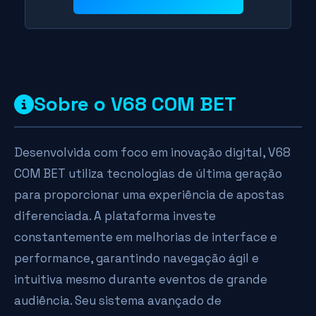
Sobre o V68 COM BET
Desenvolvida com foco em inovação digital, V68
COM BET utiliza tecnologias de última geração
para proporcionar uma experiência de apostas
diferenciada. A plataforma investe
constantemente em melhorias de interface e
performance, garantindo navegação ágil e
intuitiva mesmo durante eventos de grande
audiência. Seu sistema avançado de