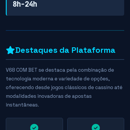
8h-24h
Destaques da Plataforma
V68 COM BET se destaca pela combinação de
tecnologia moderna e variedade de opções,
oferecendo desde jogos clássicos de cassino até
modalidades inovadoras de apostas
instantâneas.