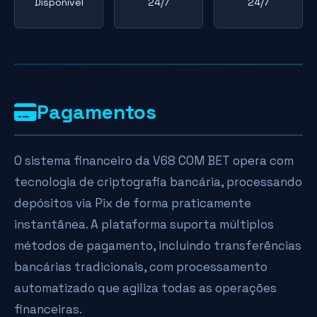
Disponivel
24/7
24/7
Pagamentos
O sistema financeiro da V68 COM BET opera com
tecnologia de criptografia bancária, processando
depósitos via Pix de forma praticamente
instantânea. A plataforma suporta múltiplos
métodos de pagamento, incluindo transferências
bancárias tradicionais, com processamento
automatizado que agiliza todas as operações
financeiras.