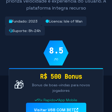
prioriza velocidade e experiência do usuário. A
plataforma integra recurso
Fundado: 2023
Licenca: Isle of Man
Suporte: 8h-24h
8.5
/10
R$ 500 Bonus
🎁
Bonus de boas-vindas para novos
jogadores
Pix Rapido
App Mobile
Visitar V68 COM BET