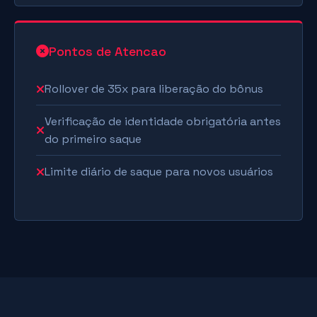
Pontos de Atencao
Rollover de 35x para liberação do bônus
Verificação de identidade obrigatória antes
do primeiro saque
Limite diário de saque para novos usuários