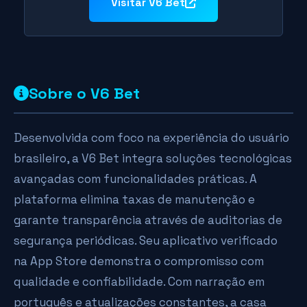
Visitar V6 Bet
Sobre o V6 Bet
Desenvolvida com foco na experiência do usuário
brasileiro, a V6 Bet integra soluções tecnológicas
avançadas com funcionalidades práticas. A
plataforma elimina taxas de manutenção e
garante transparência através de auditorias de
segurança periódicas. Seu aplicativo verificado
na App Store demonstra o compromisso com
qualidade e confiabilidade. Com narração em
português e atualizações constantes, a casa