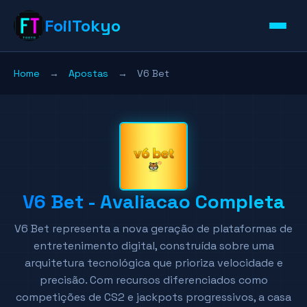
FoilTokyo
Home
→
Apostas
→
V6 Bet
V6 Bet - Avaliacao Completa
V6 Bet representa a nova geração de plataformas de
entretenimento digital, construída sobre uma
arquitetura tecnológica que prioriza velocidade e
precisão. Com recursos diferenciados como
competições de CS2 e jackpots progressivos, a casa