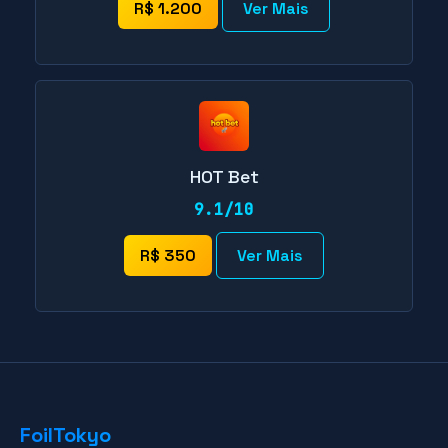
R$ 1.200
Ver Mais
HOT Bet
9.1/10
R$ 350
Ver Mais
FoilTokyo