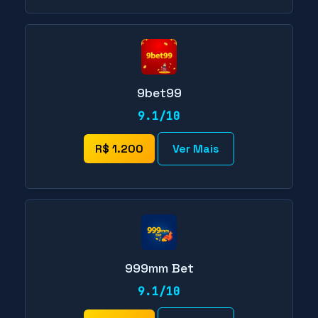
9bet99
9.1/10
R$ 1.200
Ver Mais
999mm Bet
9.1/10