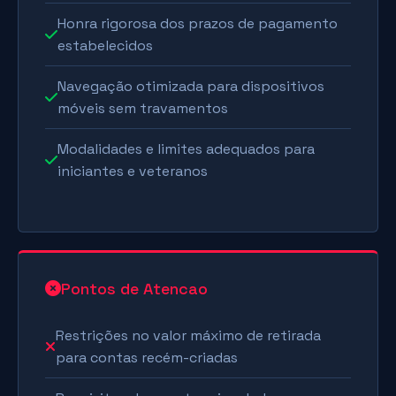
Honra rigorosa dos prazos de pagamento
estabelecidos
Navegação otimizada para dispositivos
móveis sem travamentos
Modalidades e limites adequados para
iniciantes e veteranos
Pontos de Atencao
Restrições no valor máximo de retirada
para contas recém-criadas