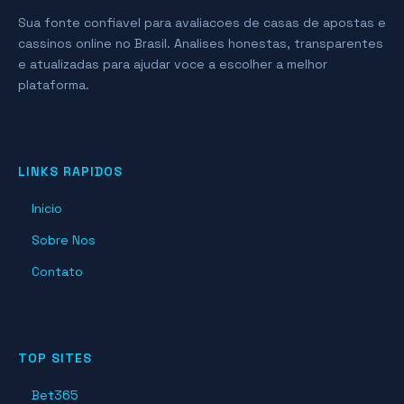
Sua fonte confiavel para avaliacoes de casas de apostas e
cassinos online no Brasil. Analises honestas, transparentes
e atualizadas para ajudar voce a escolher a melhor
plataforma.
LINKS RAPIDOS
Inicio
Sobre Nos
Contato
TOP SITES
Bet365