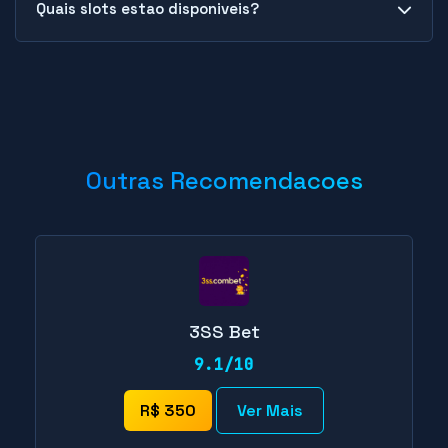
perfil, selecione a opção de segurança e clique
Quais slots estao disponiveis?
em 'Alterar Senha'. Você receberá um código de
verificação por email ou SMS.
O catálogo inclui centenas de títulos de
provedores renomados, com jogos temáticos,
clássicos de frutas e slots com jackpot
progressivo. A biblioteca é atualizada
mensalmente com novos lançamentos.
Outras Recomendacoes
3SS Bet
9.1/10
R$ 350
Ver Mais