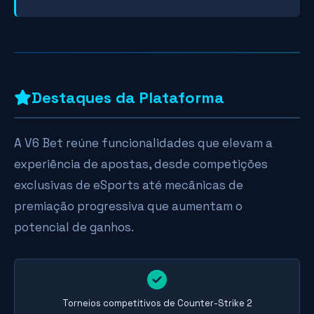
Destaques da Plataforma
A V6 Bet reúne funcionalidades que elevam a
experiência de apostas, desde competições
exclusivas de eSports até mecânicas de
premiação progressiva que aumentam o
potencial de ganhos.
Torneios competitivos de Counter-Strike 2