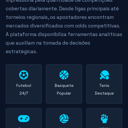
impressiona pela quantidade de competições
cobertas diariamente. Desde ligas principais até
torneios regionais, os apostadores encontram
mercados diversificados com odds competitivas.
A plataforma disponibiliza ferramentas analíticas
que auxiliam na tomada de decisões
estratégicas.
Futebol
Basquete
Tenis
24/7
Popular
Destaque