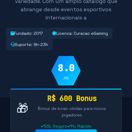
variedade. Com um amplo catálogo que
abrange desde eventos esportivos
internacionais a
Fundado: 2017
Licenca: Curacao eGaming
Suporte: 9h-23h
8.0
/10
R$ 600 Bonus
🎁
Bonus de boas-vindas para novos
jogadores
SSL Seguro
Pix Rapido