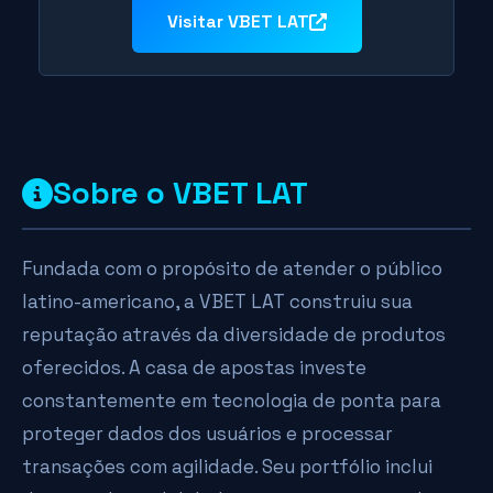
Visitar VBET LAT
Sobre o VBET LAT
Fundada com o propósito de atender o público
latino-americano, a VBET LAT construiu sua
reputação através da diversidade de produtos
oferecidos. A casa de apostas investe
constantemente em tecnologia de ponta para
proteger dados dos usuários e processar
transações com agilidade. Seu portfólio inclui