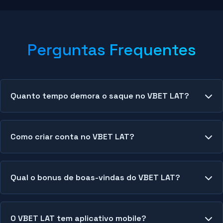
Perguntas Frequentes
Quanto tempo demora o saque no VBET LAT?
Saques via Pix são processados entre 10 e 30
minutos após aprovação. Transferências bancárias
Como criar conta no VBET LAT?
podem levar de 1 a 3 dias úteis dependendo da
instituição financeira.
Acesse o site oficial, clique em 'Registrar' e preencha
o formulário com dados pessoais válidos. Após
Qual o bonus de boas-vindas do VBET LAT?
confirmar o e-mail e validar a conta com
documentos, você já pode realizar depósitos e
A VBET LAT oferece bônus de boas-vindas para
começar a apostar.
novos cadastros, com percentual sobre o primeiro
O VBET LAT tem aplicativo mobile?