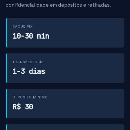
confidencialidade em depósitos e retiradas.
SAQUE PIX
10-30 min
TRANSFERENCIA
1-3 dias
DEPOSITO MINIMO
R$ 30