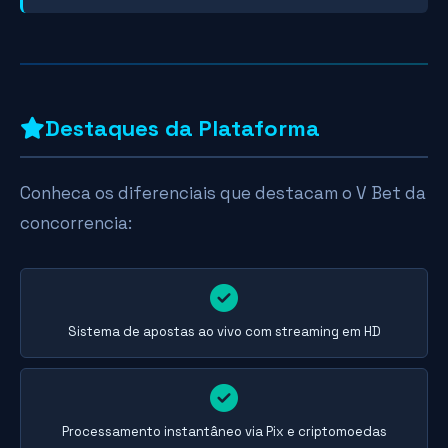
Destaques da Plataforma
Conheca os diferenciais que destacam o V Bet da
concorrencia:
Sistema de apostas ao vivo com streaming em HD
Processamento instantâneo via Pix e criptomoedas