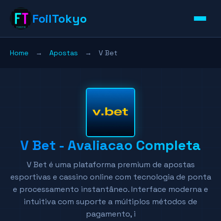
FoilTokyo
Home
→
Apostas
→
V Bet
V Bet - Avaliacao Completa
V Bet é uma plataforma premium de apostas
esportivas e cassino online com tecnologia de ponta
e processamento instantâneo. Interface moderna e
intuitiva com suporte a múltiplos métodos de
pagamento, i