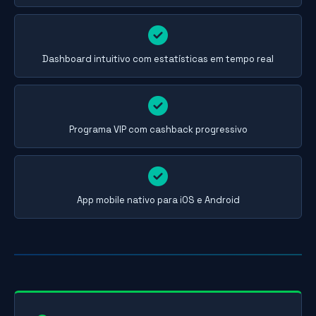
Dashboard intuitivo com estatísticas em tempo real
Programa VIP com cashback progressivo
App mobile nativo para iOS e Android