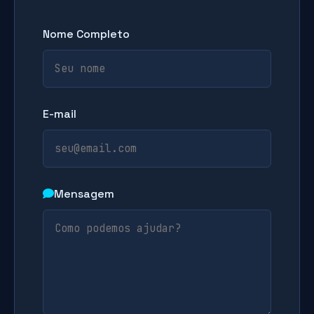
Nome Completo
E-mail
Mensagem