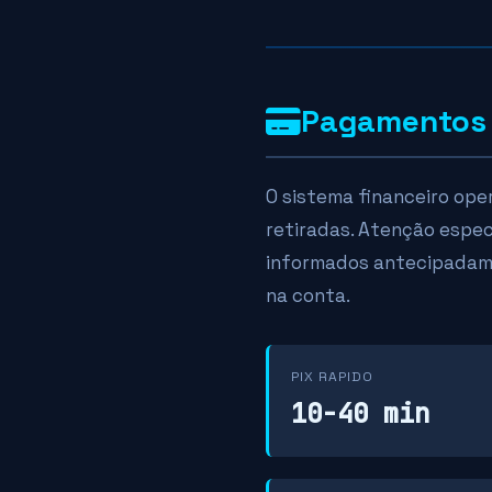
Pagamentos
O sistema financeiro op
retiradas. Atenção espec
informados antecipadame
na conta.
PIX RAPIDO
10-40 min