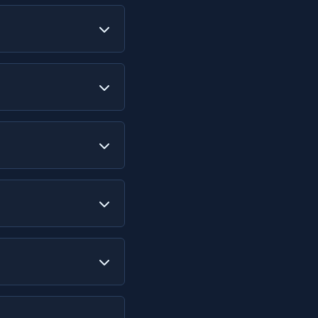
enha'. Confirme a
ariam conforme
disponível 24 horas
etidos até atingirem
Disponíveis roleta,