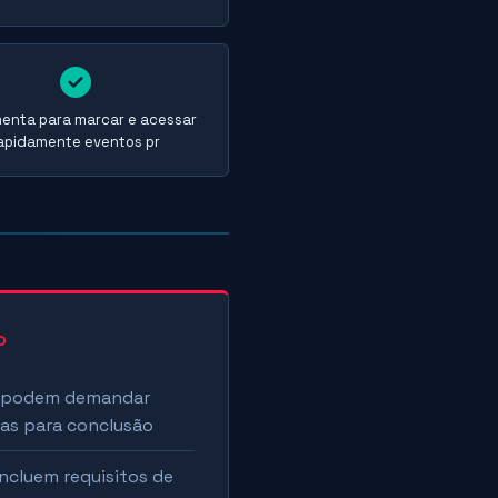
enta para marcar e acessar
apidamente eventos pr
o
s podem demandar
ras para conclusão
ncluem requisitos de