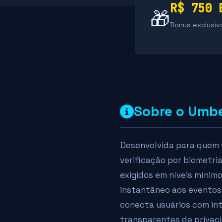
R$ 750 
🎁
Bonus exclusiv
Sobre o Umb
Desenvolvida para quem 
verificação por biometr
exigidos em níveis mínim
instantâneo aos eventos 
conecta usuários com inte
transparentes de privac