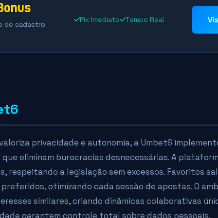
Bonus
Vi
Pix Imediato
Tempo Real
o de cadastro
et6
valoriza privacidade e autonomia, a Umbet6 implement
ia que eliminam burocracias desnecessárias. A plataf
os, respeitando a legislação sem excessos. Favoritos s
preferidos, otimizando cada sessão de apostas. O ambi
resses similares, criando dinâmicas colaborativas únic
idade garantem controle total sobre dados pessoais.