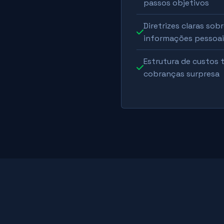
passos objetivos
Diretrizes claras sob
informações pessoai
Estrutura de custos
cobranças surpresa