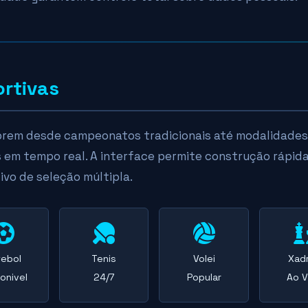
rtivas
rem desde campeonatos tradicionais até modalidades
s em tempo real. A interface permite construção rápi
ivo de seleção múltipla.
tebol
Tenis
Volei
Xad
onivel
24/7
Popular
Ao V