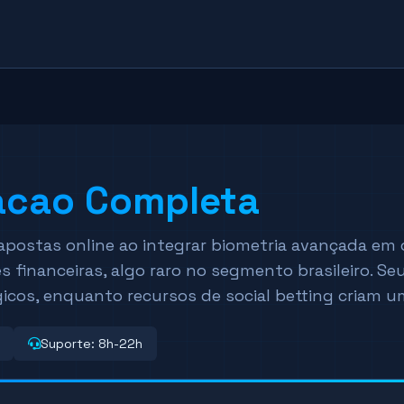
acao Completa
postas online ao integrar biometria avançada em c
 financeiras, algo raro no segmento brasileiro. S
gicos, enquanto recursos de social betting criam
Suporte: 8h-22h