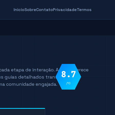
Inicio
Sobre
Contato
Privacidade
Termos
ada etapa de interação. A casa oferece
8.7
eus guias detalhados transformam
 uma comunidade engajada.
/10