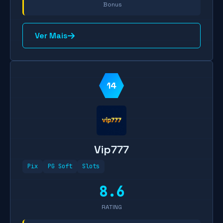
Bonus
Ver Mais
14
Vip777
Pix
PG Soft
Slots
8.6
RATING