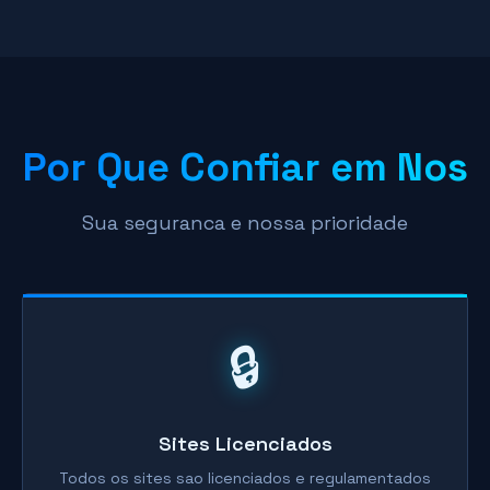
Por Que Confiar em Nos
Sua seguranca e nossa prioridade
🔒
Sites Licenciados
Todos os sites sao licenciados e regulamentados