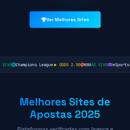
Ver Melhores Sites
 VIVO
Champions League
🔥 ODDS 2.50
NBA
AO VIVO
eSports

Melhores Sites de
Apostas 2025
Plataformas verificadas com licenca e