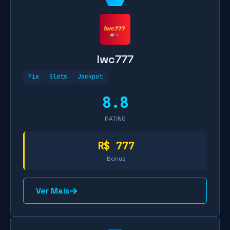
Iwc777
Pix
Slots
Jackpot
8.8
RATING
R$ 777
Bonus
Ver Mais