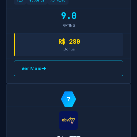
Pix
eSports
Ao Vivo
9.0
RATING
R$ 280
Bonus
Ver Mais
7