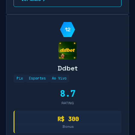
12
Ddbet
Pix
Esportes
Ao Vivo
8.7
RATING
R$ 300
Bonus