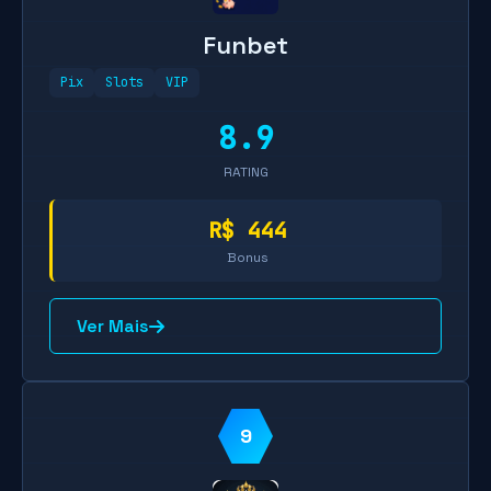
Funbet
Pix
Slots
VIP
8.9
RATING
R$ 444
Bonus
Ver Mais
9