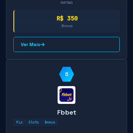
RATING
R$ 350
Bonus
Ver Mais
5
Fbbet
Pix
Slots
Bonus