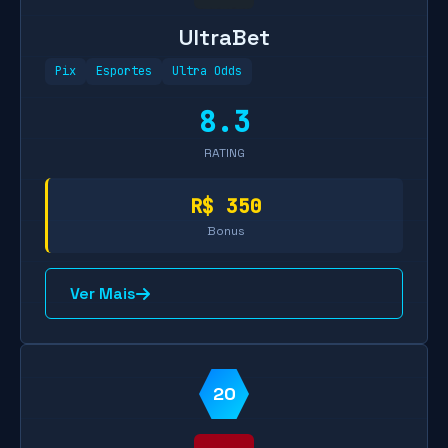
UltraBet
Pix
Esportes
Ultra Odds
8.3
RATING
R$ 350
Bonus
Ver Mais
20