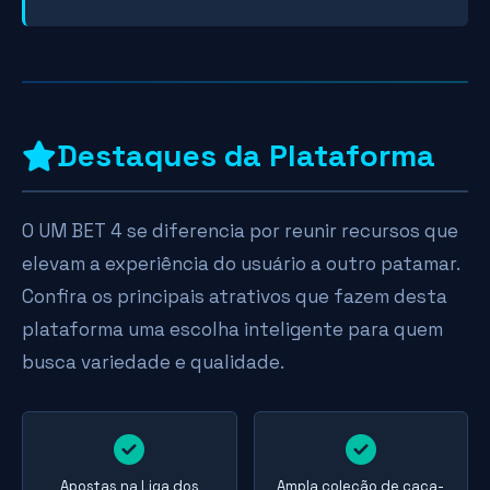
Destaques da Plataforma
O UM BET 4 se diferencia por reunir recursos que
elevam a experiência do usuário a outro patamar.
Confira os principais atrativos que fazem desta
plataforma uma escolha inteligente para quem
busca variedade e qualidade.
Apostas na Liga dos
Ampla coleção de caça-