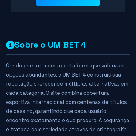
Sobre o UM BET 4
Criado para atender apostadores que valorizam
opções abundantes, o UM BET 4 construiu sua
reputação oferecendo múltiplas alternativas em
cada categoria. O site combina cobertura
esportiva internacional com centenas de títulos
de cassino, garantindo que cada usuário
encontre exatamente o que procura. A segurança
é tratada com seriedade através de criptografia