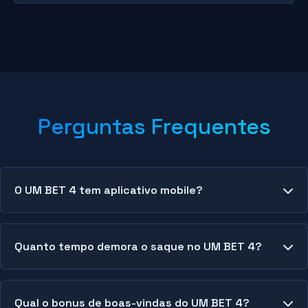
Perguntas Frequentes
O UM BET 4 tem aplicativo mobile?
A plataforma oferece uma versão mobile otimizada
que funciona diretamente pelo navegador do seu
Quanto tempo demora o saque no UM BET 4?
smartphone, dispensando downloads. A experiência
é fluida e mantém todas as funcionalidades da
Saques via Pix são processados instantaneamente
versão desktop.
após aprovação, enquanto transferências bancárias
Qual o bonus de boas-vindas do UM BET 4?