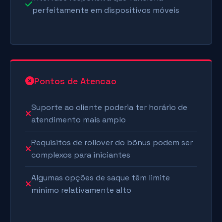
perfeitamente em dispositivos móveis
Pontos de Atencao
Suporte ao cliente poderia ter horário de
atendimento mais amplo
Requisitos de rollover do bônus podem ser
complexos para iniciantes
Algumas opções de saque têm limite
mínimo relativamente alto