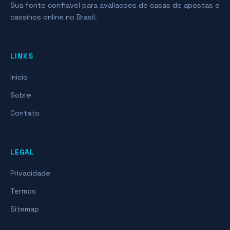
Sua fonte confiavel para avaliacoes de casas de apostas e
cassinos online no Brasil.
LINKS
Inicio
Sobre
Contato
LEGAL
Privacidade
Termos
Sitemap