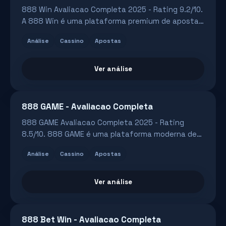
888 Win Avaliacao Completa 2025 - Rating 9.2/10.
A 888 Win é uma plataforma premium de apostas
esportivas e cassino online que combina
Análise
Cassino
Apostas
tecnologia de
Ver análise
888 GAME - Avaliacao Completa
888 GAME Avaliacao Completa 2025 - Rating
8.5/10. 888 GAME é uma plataforma moderna de
apostas e cassino online que combina tecnologia
Análise
Cassino
Apostas
avançada com se
Ver análise
888 Bet Win - Avaliacao Completa