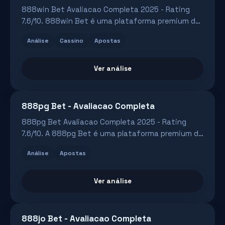
888win Bet Avaliacao Completa 2025 - Rating
7.6/10. 888win Bet é uma plataforma premium de
apostas esportivas e cassino online que combina
Análise
Cassino
Apostas
tecnologia av
Ver análise
888pg Bet - Avaliacao Completa
888pg Bet Avaliacao Completa 2025 - Rating
7.6/10. A 888pg Bet é uma plataforma premium de
apostas que combina tecnologia de ponta com
Análise
Apostas
uma interface in
Ver análise
888jo Bet - Avaliacao Completa