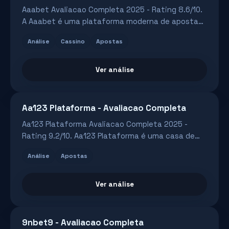
Aaabet Avaliacao Completa 2025 - Rating 8.6/10.
A Aaabet é uma plataforma moderna de apostas
esportivas e cassino online que combina
Análise
Cassino
Apostas
tecnologia avan
Ver análise
Aa123 Plataforma - Avaliacao Completa
Aa123 Plataforma Avaliacao Completa 2025 -
Rating 9.2/10. Aa123 Plataforma é uma casa de
apostas moderna focada em velocidade e
Análise
Apostas
segurança. Com tecnologia de p
Ver análise
9nbet9 - Avaliacao Completa