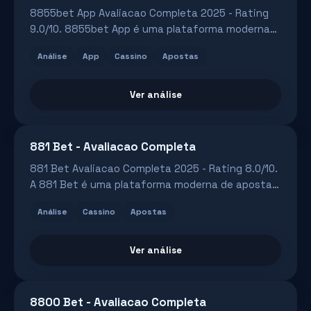
8855bet App Avaliacao Completa 2025 - Rating
9.0/10. 8855bet App é uma plataforma moderna
de apostas esportivas e cassino online com foco
Análise
App
Cassino
Apostas
em tecnologia e
Ver análise
881 Bet - Avaliacao Completa
881 Bet Avaliacao Completa 2025 - Rating 8.0/10.
A 881 Bet é uma plataforma moderna de apostas
esportivas e cassino online que combina
Análise
Cassino
Apostas
tecnologia ava
Ver análise
8800 Bet - Avaliacao Completa