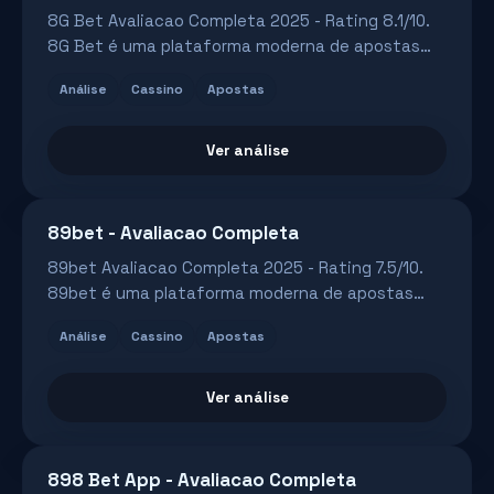
8G Bet Avaliacao Completa 2025 - Rating 8.1/10.
8G Bet é uma plataforma moderna de apostas
esportivas e cassino online com foco em
Análise
Cassino
Apostas
tecnologia e expe
Ver análise
89bet - Avaliacao Completa
89bet Avaliacao Completa 2025 - Rating 7.5/10.
89bet é uma plataforma moderna de apostas
esportivas e cassino online que combina
Análise
Cassino
Apostas
tecnologia de pont
Ver análise
898 Bet App - Avaliacao Completa