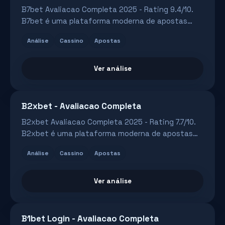
B7bet Avaliacao Completa 2025 - Rating 9.4/10.
B7bet é uma plataforma moderna de apostas
esportivas e cassino online com tecnologia de
Análise
Cassino
Apostas
ponta. Inter
Ver análise
B2xbet - Avaliacao Completa
B2xbet Avaliacao Completa 2025 - Rating 7.7/10.
B2xbet é uma plataforma moderna de apostas
esportivas e cassino online com foco em
Análise
Cassino
Apostas
tecnologia e expe
Ver análise
B1bet Login - Avaliacao Completa