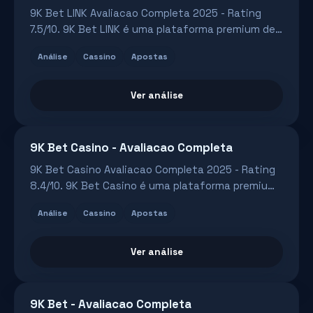
9K Bet LINK Avaliacao Completa 2025 - Rating
7.5/10. 9K Bet LINK é uma plataforma premium de
apostas esportivas e cassino online que combina
Análise
Cassino
Apostas
tecnologia d
Ver análise
9K Bet Casino - Avaliacao Completa
9K Bet Casino Avaliacao Completa 2025 - Rating
8.4/10. 9K Bet Casino é uma plataforma premium
que combina tecnologia de ponta com segurança
Análise
Cassino
Apostas
institucional.
Ver análise
9K Bet - Avaliacao Completa