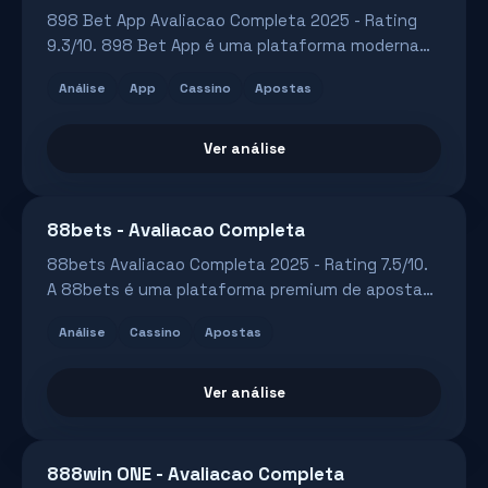
898 Bet App Avaliacao Completa 2025 - Rating
9.3/10. 898 Bet App é uma plataforma moderna
de apostas esportivas e cassino online com
Análise
App
Cassino
Apostas
tecnologia de ponta.
Ver análise
88bets - Avaliacao Completa
88bets Avaliacao Completa 2025 - Rating 7.5/10.
A 88bets é uma plataforma premium de apostas
esportivas e cassino online que combina
Análise
Cassino
Apostas
tecnologia avan
Ver análise
888win ONE - Avaliacao Completa