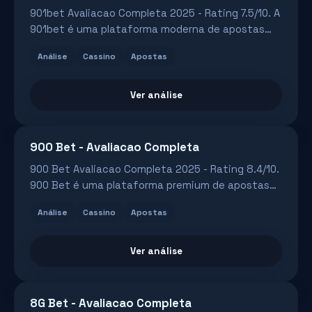
901bet Avaliacao Completa 2025 - Rating 7.5/10. A
901bet é uma plataforma moderna de apostas
esportivas e cassino online que combina
Análise
Cassino
Apostas
tecnologia de p
Ver análise
900 Bet - Avaliacao Completa
900 Bet Avaliacao Completa 2025 - Rating 8.4/10.
900 Bet é uma plataforma premium de apostas
esportivas e cassino online que combina
Análise
Cassino
Apostas
tecnologia de po
Ver análise
8G Bet - Avaliacao Completa