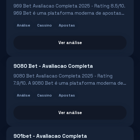
969 Bet Avaliacao Completa 2025 - Rating 8.5/10.
969 Bet é uma plataforma moderna de apostas
esportivas e cassino online que combina
Análise
Cassino
Apostas
tecnologia de po
Ver análise
9080 Bet - Avaliacao Completa
9080 Bet Avaliacao Completa 2025 - Rating
7.9/10. A 9080 Bet é uma plataforma moderna de
apostas esportivas e cassino online que combina
Análise
Cassino
Apostas
tecnologia de
Ver análise
901bet - Avaliacao Completa