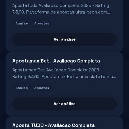
Apostatudo Avaliacao Completa 2025 - Rating
7.8/10. Plataforma de apostas ultra-tech com
vibe neon e ação non-stop! Odds máximas,
Análise
Apostas
saques turbo via PIX e
Ver análise
Apostamax Bet - Avaliacao Completa
Apostamax Bet Avaliacao Completa 2025 -
Rating 9.4/10. Apostamax Bet é uma plataforma
premium de apostas que combina tecnologia
Análise
Apostas
avançada com interface intu
Ver análise
Aposta TUDO - Avaliacao Completa