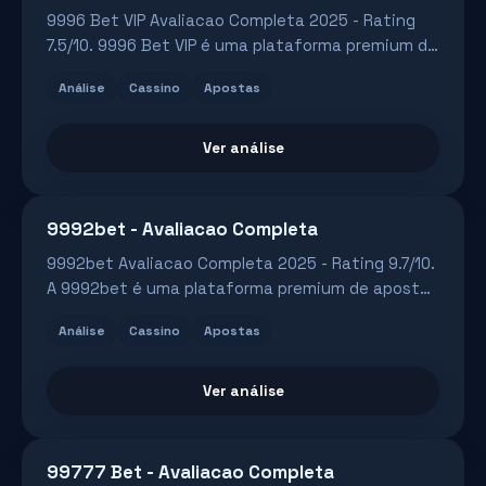
9996 Bet VIP Avaliacao Completa 2025 - Rating
7.5/10. 9996 Bet VIP é uma plataforma premium de
apostas esportivas e cassino online com foco em
Análise
Cassino
Apostas
tecnologia
Ver análise
9992bet - Avaliacao Completa
9992bet Avaliacao Completa 2025 - Rating 9.7/10.
A 9992bet é uma plataforma premium de apostas
esportivas e cassino online com tecnologia de
Análise
Cassino
Apostas
ponta e
Ver análise
99777 Bet - Avaliacao Completa