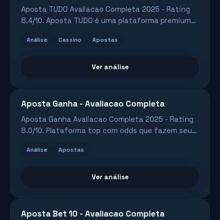
Aposta TUDO Avaliacao Completa 2025 - Rating
8.4/10. Aposta TUDO é uma plataforma premium
de apostas esportivas e cassino online com
Análise
Cassino
Apostas
tecnologia de ponta.
Ver análise
Aposta Ganha - Avaliacao Completa
Aposta Ganha Avaliacao Completa 2025 - Rating
8.0/10. Plataforma top com odds que fazem seus
ganhos explodirem! PIX ultra rápido, jogos ao vivo
Análise
Apostas
e ação non
Ver análise
Aposta Bet 10 - Avaliacao Completa