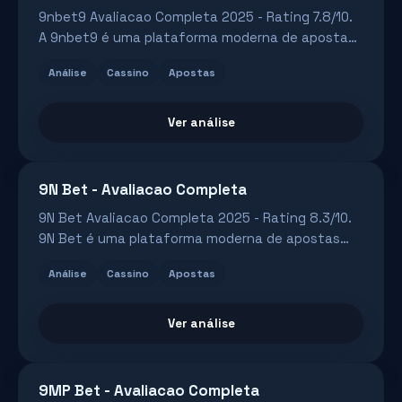
9nbet9 Avaliacao Completa 2025 - Rating 7.8/10.
A 9nbet9 é uma plataforma moderna de apostas
esportivas e cassino online com foco em
Análise
Cassino
Apostas
tecnologia e se
Ver análise
9N Bet - Avaliacao Completa
9N Bet Avaliacao Completa 2025 - Rating 8.3/10.
9N Bet é uma plataforma moderna de apostas
esportivas e cassino online com foco em
Análise
Cassino
Apostas
tecnologia e segu
Ver análise
9MP Bet - Avaliacao Completa