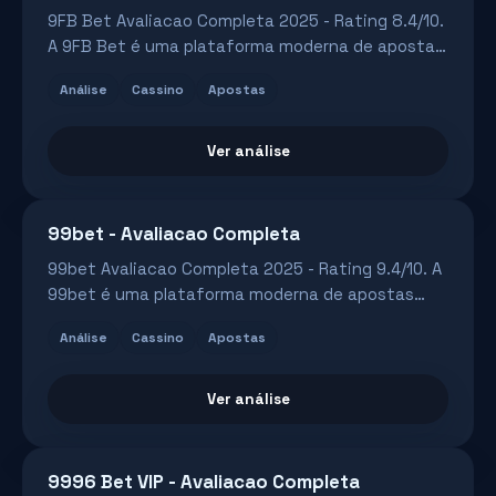
9FB Bet Avaliacao Completa 2025 - Rating 8.4/10.
A 9FB Bet é uma plataforma moderna de apostas
esportivas e cassino online que combina
Análise
Cassino
Apostas
tecnologia ava
Ver análise
99bet - Avaliacao Completa
99bet Avaliacao Completa 2025 - Rating 9.4/10. A
99bet é uma plataforma moderna de apostas
esportivas e cassino online que combina
Análise
Cassino
Apostas
tecnologia de po
Ver análise
9996 Bet VIP - Avaliacao Completa