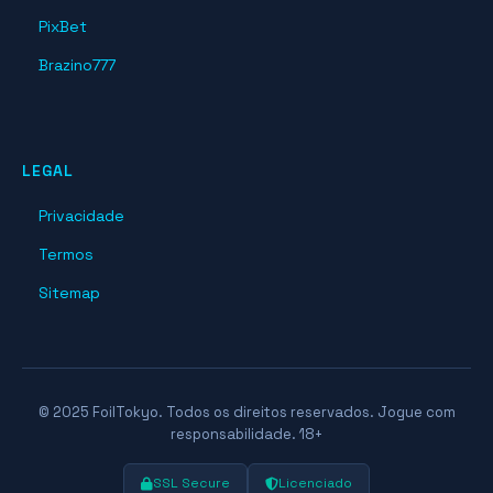
PixBet
Brazino777
LEGAL
Privacidade
Termos
Sitemap
© 2025 FoilTokyo. Todos os direitos reservados. Jogue com
responsabilidade. 18+
SSL Secure
Licenciado