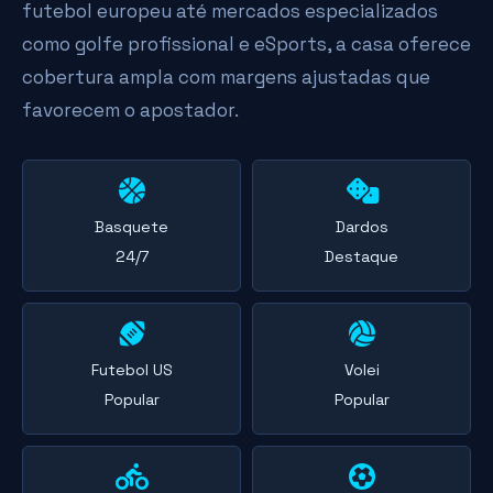
futebol europeu até mercados especializados
como golfe profissional e eSports, a casa oferece
cobertura ampla com margens ajustadas que
favorecem o apostador.
Basquete
Dardos
24/7
Destaque
Futebol US
Volei
Popular
Popular