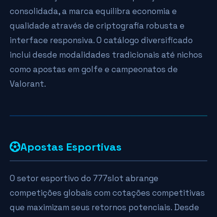
consolidada, a marca equilibra economia e
qualidade através de criptografia robusta e
interface responsiva. O catálogo diversificado
inclui desde modalidades tradicionais até nichos
como apostas em golfe e campeonatos de
Valorant.
Apostas Esportivas
O setor esportivo do 777slot abrange
competições globais com cotações competitivas
que maximizam seus retornos potenciais. Desde