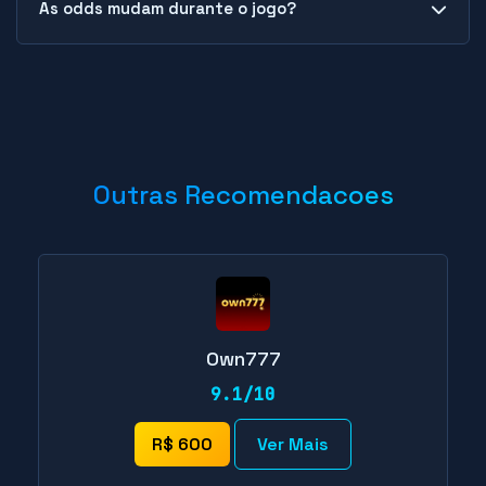
As odds mudam durante o jogo?
um único bilhete, aumentando as cotações e
potencial de retorno.
As cotações são dinâmicas e se ajustam
conforme o desenrolar dos eventos, refletindo
as probabilidades em tempo real baseadas no
desempenho das equipes ou atletas.
Outras Recomendacoes
Own777
9.1/10
R$ 600
Ver Mais