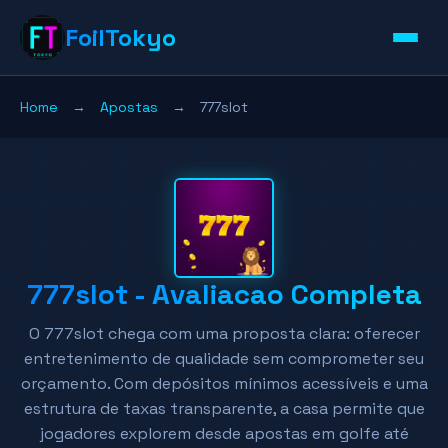
FoilTokyo
Home
→
Apostas
→
777slot
777slot - Avaliacao Completa
O 777slot chega com uma proposta clara: oferecer
entretenimento de qualidade sem comprometer seu
orçamento. Com depósitos mínimos acessíveis e uma
estrutura de taxas transparente, a casa permite que
jogadores explorem desde apostas em golfe até