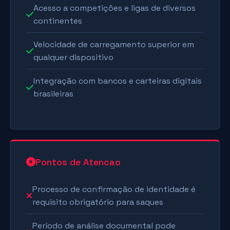
Acesso a competições e ligas de diversos
continentes
Velocidade de carregamento superior em
qualquer dispositivo
Integração com bancos e carteiras digitais
brasileiras
Pontos de Atencao
Processo de confirmação de identidade é
requisito obrigatório para saques
Período de análise documental pode