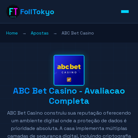
FoilTokyo
Home
→
Apostas
→
ABC Bet Casino
ABC Bet Casino - Avaliacao
Completa
ABC Bet Casino construiu sua reputação oferecendo
um ambiente digital onde a proteção de dados é
prioridade absoluta. A casa implementa múltiplas
camadas de segurança digital, incluindo criptografia