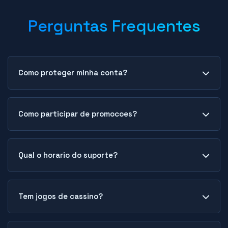
Perguntas Frequentes
Como proteger minha conta?
Ative a autenticação em duas etapas nas
configurações de segurança e nunca
Como participar de promocoes?
compartilhe sua senha. Recomendamos alterar
credenciais periodicamente e revisar o histórico
Acesse a aba de ofertas especiais no menu
de acessos disponível no painel do usuário.
principal e selecione a promoção desejada,
Qual o horario do suporte?
clicando em 'Participar'. Algumas campanhas
exigem código promocional específico que deve
A equipe de atendimento está disponível
ser inserido durante o depósito qualificatório.
diariamente das 8h às 2h, cobrindo
Tem jogos de cassino?
praticamente todo o período de funcionamento
da casa. Para questões urgentes fora desse
Sim, a seção de cassino conta com centenas de