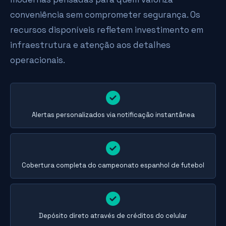
conveniência sem comprometer segurança. Os
recursos disponíveis refletem investimento em
infraestrutura e atenção aos detalhes
operacionais.
Alertas personalizados via notificação instantânea
Cobertura completa do campeonato espanhol de futebol
Depósito direto através de créditos do celular