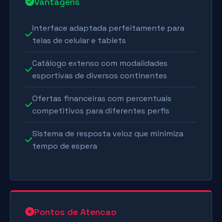
Vantagens
Interface adaptada perfeitamente para
telas de celular e tablets
Catálogo extenso com modalidades
esportivas de diversos continentes
Ofertas financeiras com percentuais
competitivos para diferentes perfis
Sistema de resposta veloz que minimiza
tempo de espera
Pontos de Atencao