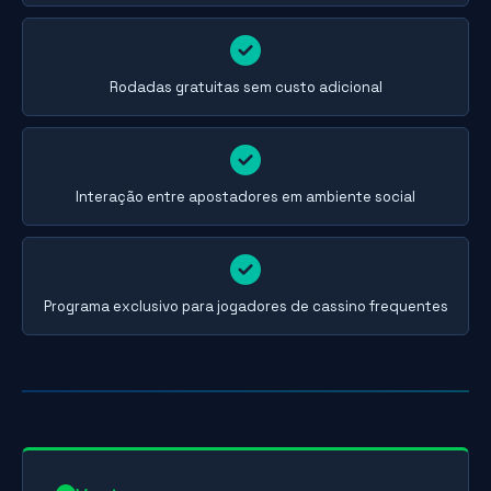
Rodadas gratuitas sem custo adicional
Interação entre apostadores em ambiente social
Programa exclusivo para jogadores de cassino frequentes