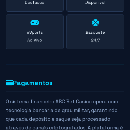
Destaque
Disponivel
eSports
Basquete
Ao Vivo
24/7
Pagamentos
O sistema financeiro ABC Bet Casino opera com
tecnologia bancária de grau militar, garantindo
que cada depósito e saque seja processado
através de canais criptografados. A plataforma é