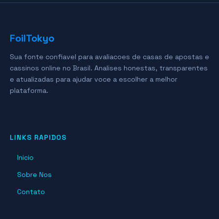
FoilTokyo
Sua fonte confiavel para avaliacoes de casas de apostas e
cassinos online no Brasil. Analises honestas, transparentes
e atualizadas para ajudar voce a escolher a melhor
plataforma.
LINKS RAPIDOS
Inicio
Sobre Nos
Contato