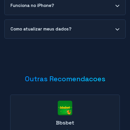
horário, utilize o sistema de tickets que é
títulos incluindo caça-níqueis temáticos, jogos
Funciona no iPhone?
respondido prioritariamente.
de mesa clássicos e modalidades com dealers
reais. O catálogo é atualizado mensalmente com
Perfeitamente compatível com iOS, funcionando
novos lançamentos.
diretamente pelo navegador Safari sem
Como atualizar meus dados?
necessidade de downloads. A versão mobile
mantém todas as funcionalidades da versão
Entre em 'Minha Conta' e selecione 'Dados
desktop com navegação otimizada para touch.
Cadastrais' onde é possível editar informações
de contato. Alterações em dados sensíveis como
CPF ou nome exigem abertura de solicitação
junto ao suporte com documentação
Outras Recomendacoes
comprobatória.
Bbsbet