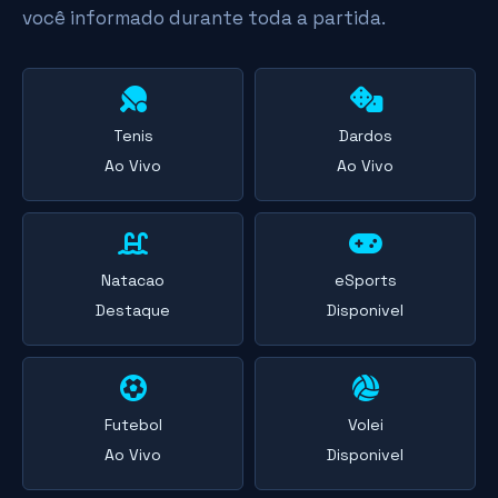
você informado durante toda a partida.
Tenis
Dardos
Ao Vivo
Ao Vivo
Natacao
eSports
Destaque
Disponivel
Futebol
Volei
Ao Vivo
Disponivel