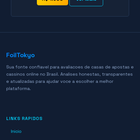
FoilTokyo
Sua fonte confiavel para avaliacoes de casas de apostas e
cassinos online no Brasil. Analises honestas, transparentes
e atualizadas para ajudar voce a escolher a melhor
plataforma.
LINKS RAPIDOS
Inicio