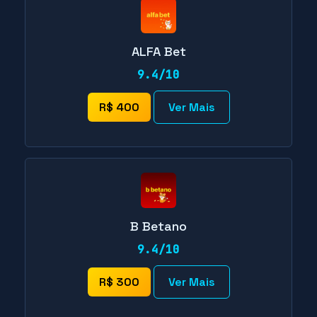
ALFA Bet
9.4/10
R$ 400
Ver Mais
B Betano
9.4/10
R$ 300
Ver Mais