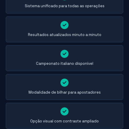
Sistema unificado para todas as operações
Resultados atualizados minuto a minuto
Campeonato italiano disponível
Modalidade de bilhar para apostadores
Opção visual com contraste ampliado