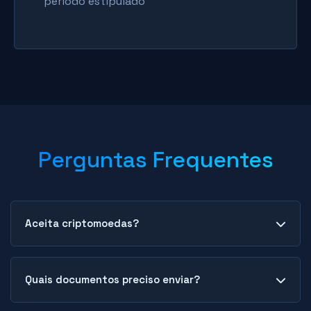
período estipulado
Perguntas Frequentes
Aceita criptomoedas?
Atualmente a plataforma trabalha com métodos
tradicionais, sem suporte para moedas digitais
Quais documentos preciso enviar?
no momento.