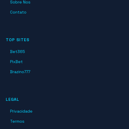
Sobre Nos
Contato
TOP SITES
Bet365
PixBet
Brazino777
LEGAL
Privacidade
Termos