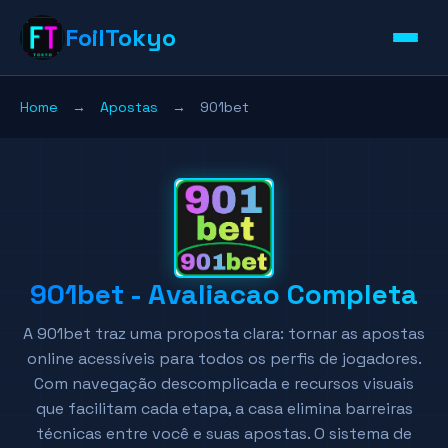
FoilTokyo
Home
→
Apostas
→
901bet
901bet - Avaliacao Completa
A 901bet traz uma proposta clara: tornar as apostas
online acessíveis para todos os perfis de jogadores.
Com navegação descomplicada e recursos visuais
que facilitam cada etapa, a casa elimina barreiras
técnicas entre você e suas apostas. O sistema de