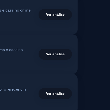
 e cassino online
Ver análise
vas e cassino
Ver análise
por oferecer um
Ver análise