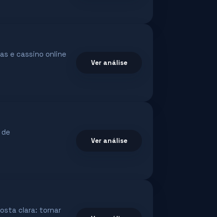
as e cassino online
Ver análise
 de
Ver análise
osta clara: tornar