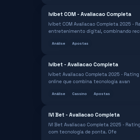
Ivibet COM - Avaliacao Completa
Ivibet COM Avaliacao Completa 2025 - R
entretenimento digital, combinando rec
Análise
Apostas
Ivibet - Avaliacao Completa
Ivibet Avaliacao Completa 2025 - Rating
online que combina tecnologia avan
Análise
Cassino
Apostas
IVI Bet - Avaliacao Completa
IVI Bet Avaliacao Completa 2025 - Rating
com tecnologia de ponta. Ofe