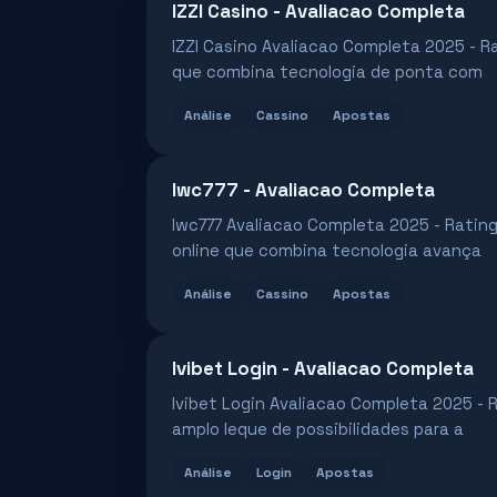
IZZI Casino - Avaliacao Completa
IZZI Casino Avaliacao Completa 2025 - R
que combina tecnologia de ponta com
Análise
Cassino
Apostas
Iwc777 - Avaliacao Completa
Iwc777 Avaliacao Completa 2025 - Ratin
online que combina tecnologia avança
Análise
Cassino
Apostas
Ivibet Login - Avaliacao Completa
Ivibet Login Avaliacao Completa 2025 - R
amplo leque de possibilidades para a
Análise
Login
Apostas