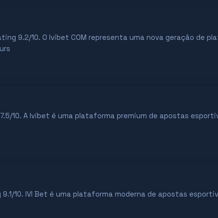
ating 9.2/10. O Ivibet COM representa uma nova geração de pl
urs
 7.5/10. A Ivibet é uma plataforma premium de apostas esporti
 9.1/10. IVI Bet é uma plataforma moderna de apostas esportiv