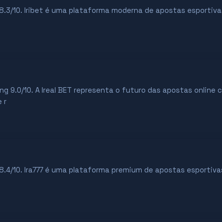
 8.3/10. Iribet é uma plataforma moderna de apostas esportiva
ng 9.0/10. A Ireal BET representa o futuro das apostas online
 r
 8.4/10. Ira777 é uma plataforma premium de apostas esportiva