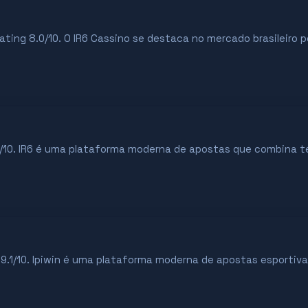
ating 8.0/10. O IR6 Cassino se destaca no mercado brasileiro 
.1/10. IR6 é uma plataforma moderna de apostas que combina t
 9.1/10. Ipiwin é uma plataforma moderna de apostas esportiva