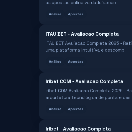
as apostas online verdadeiramen
Análise
Apostas
ITAU BET - Avaliacao Completa
ITAU BET Avaliacao Completa 2025 - Rat
uma plataforma intuitiva e descomp
Análise
Apostas
Iribet COM - Avaliacao Completa
Iribet COM Avaliacao Completa 2025 - Ra
arquitetura tecnológica de ponta e des
Análise
Apostas
Iribet - Avaliacao Completa