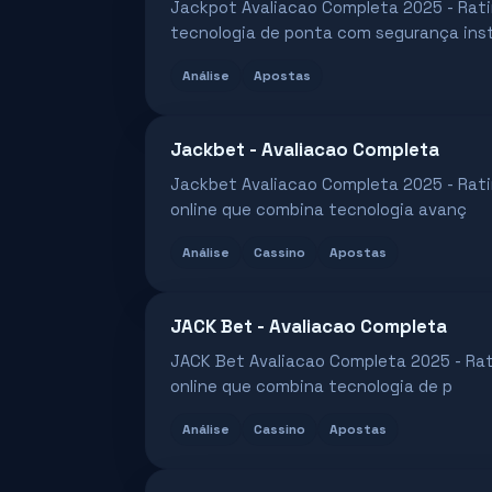
Jackpot Avaliacao Completa 2025 - Rat
tecnologia de ponta com segurança inst
Análise
Apostas
Jackbet - Avaliacao Completa
Jackbet Avaliacao Completa 2025 - Rati
online que combina tecnologia avanç
Análise
Cassino
Apostas
JACK Bet - Avaliacao Completa
JACK Bet Avaliacao Completa 2025 - Rat
online que combina tecnologia de p
Análise
Cassino
Apostas