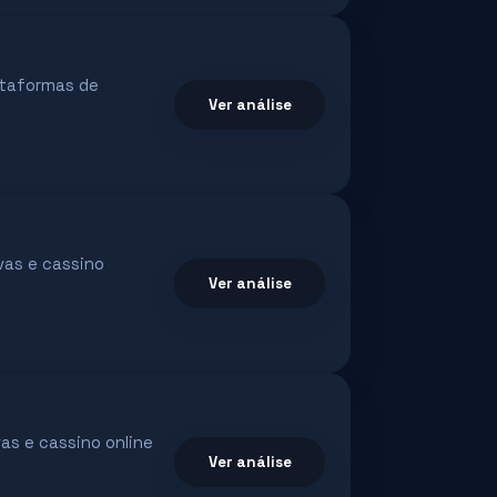
ataformas de
Ver análise
vas e cassino
Ver análise
as e cassino online
Ver análise