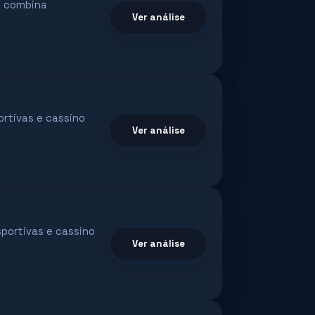
e combina
Ver análise
rtivas e cassino
Ver análise
portivas e cassino
Ver análise