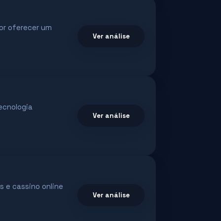
por oferecer um
Ver análise
ecnologia
Ver análise
s e cassino online
Ver análise