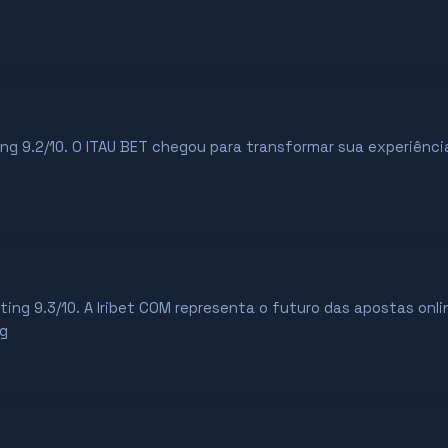
ing 9.2/10. O ITAU BET chegou para transformar sua experiênc
ting 9.3/10. A Iribet COM representa o futuro das apostas onl
ig