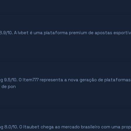
8.9/10. A Ivbet é uma plataforma premium de apostas esportiv
g 9.5/10. O Item777 representa a nova geração de plataformas
a de pon
g 8.0/10. O Itaubet chega ao mercado brasileiro com uma prop