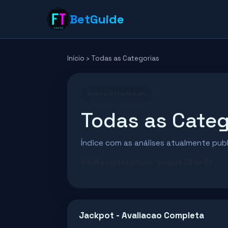
BetGuide
Início
›
Todas as Categorias
Índice Atualizado
Todas as Categ
Índice com as análises atualmente publ
6494 páginas atuais · página 23 de 65
Jackpot - Avaliacao Completa