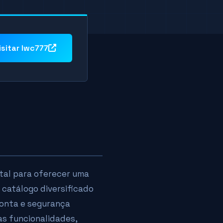
isitar Iwc777
tal para oferecer uma
 catálogo diversificado
conta e segurança
as funcionalidades,