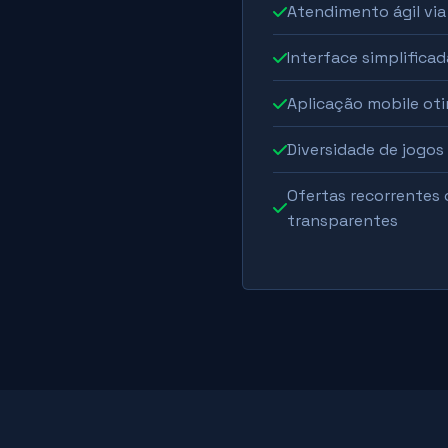
Atendimento ágil via
Interface simplifica
Aplicação mobile oti
Diversidade de jogos
Ofertas recorrentes 
transparentes