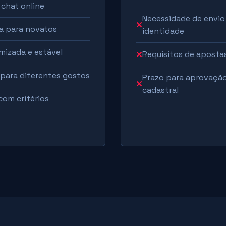
 chat online
Necessidade de envi
da para novatos
identidade
mizada e estável
Requisitos de aposta
 para diferentes gostos
Prazo para aprovaçã
cadastral
com critérios