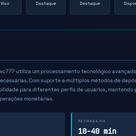
 Vivo
Destaque
Destaque
Dispo
 Iwc777 utiliza um processamento tecnológico avançad
ecessárias. Com suporte a múltiplos métodos de depósi
bilidade para diferentes perfis de usuários, mantendo
perações monetárias.
RETIRADA PIX
10-40 min