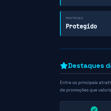
PROTECAO
Protegido
Destaques d
Entre os principais atrat
de promoções que valori