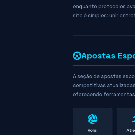
enquanto protocolos avan
site é simples: unir ent
Apostas Espo
A seção de apostas espor
competitivas atualizada
oferecendo ferramentas 
Volei
Atl