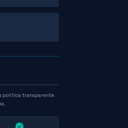
 a política transparente
es.