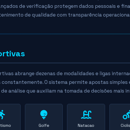
çados de verificação protegem dados pessoais e financ
retenimento de qualidade com transparência operacional
rtivas
tivas abrange dezenas de modalidades e ligas interna
s constantemente. O sistema permite apostas simples 
de análise que auxiliam na tomada de decisões mais i
etismo
Golfe
Natacao
Cicl