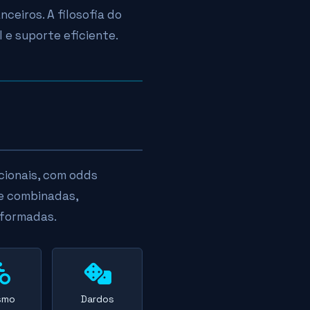
eiros. A filosofia do
 e suporte eficiente.
cionais, com odds
e combinadas,
nformadas.
ismo
Dardos