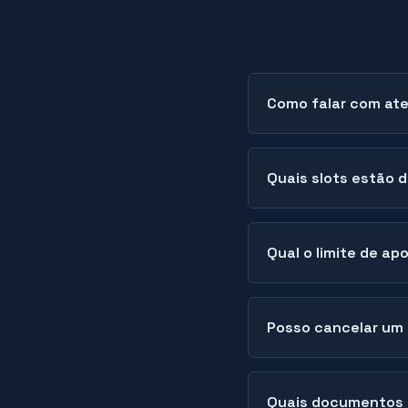
Como falar com at
O suporte está dispo
Alternativamente, v
Quais slots estão d
O catálogo inclui ce
slots modernos com 
Qual o limite de ap
Os limites variam c
começam em R$ 1 e 
Posso cancelar um
esportivos.
Sim, é possível can
painel financeiro. 
Quais documentos 