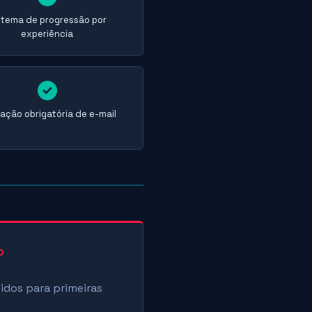
stema de progressão por
experiência
dação obrigatória de e-mail
o
idos para primeiras