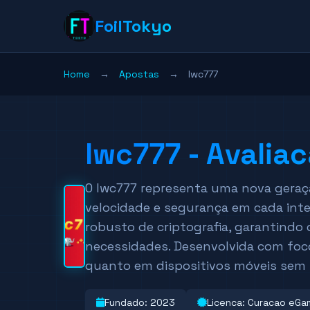
FoilTokyo
Home
→
Apostas
→
Iwc777
Iwc777 - Avalia
O Iwc777 representa uma nova geraçã
velocidade e segurança em cada int
robusto de criptografia, garantind
necessidades. Desenvolvida com foc
quanto em dispositivos móveis sem 
Fundado: 2023
Licenca: Curacao eGa