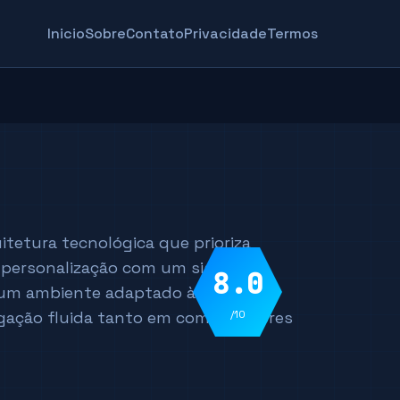
Inicio
Sobre
Contato
Privacidade
Termos
tetura tecnológica que prioriza
e personalização com um sistema
8.0
m um ambiente adaptado às suas
egação fluida tanto em computadores
/10