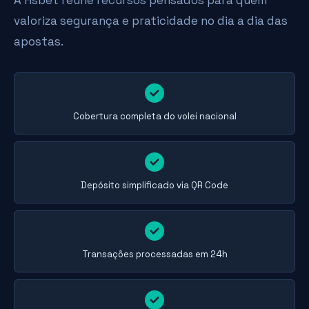
A Hsbet reúne recursos pensados para quem
valoriza segurança e praticidade no dia a dia das
apostas.
Cobertura completa do volei nacional
Depósito simplificado via QR Code
Transações processadas em 24h