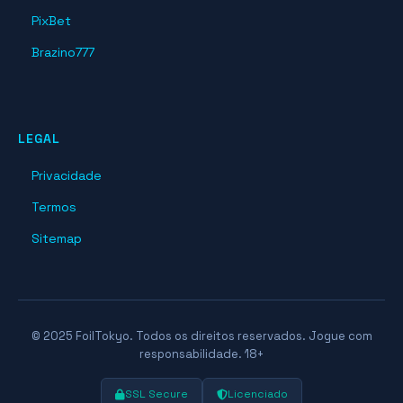
PixBet
Brazino777
LEGAL
Privacidade
Termos
Sitemap
© 2025 FoilTokyo. Todos os direitos reservados. Jogue com
responsabilidade. 18+
SSL Secure
Licenciado