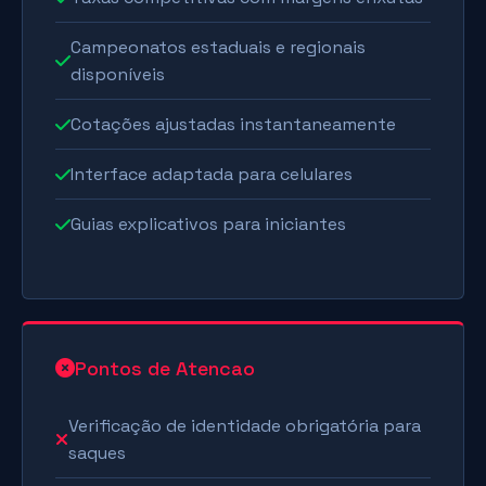
Campeonatos estaduais e regionais
disponíveis
Cotações ajustadas instantaneamente
Interface adaptada para celulares
Guias explicativos para iniciantes
Pontos de Atencao
Verificação de identidade obrigatória para
saques