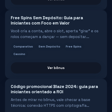
Free Spins Sem Depósito: Guia para
Iniciantes com Foco em Valor
Você cria a conta, abre o slot, aperta “girar” e os
rolos começam a dançar — sem depositar.
Empolgante! Free spins sem depósito são uma
Comparativo
Sem Depósito
Free Spins
porta de entrada leve para test...
Cassino
Ver bônus
Código promocional Blaze 2024: guia para
iniciantes orientado a ROI
Antes de mirar no bônus, vale checar a base
técnica: conexão HTTPS com criptografia
TLS/SSL, métodos de pagamento locais com