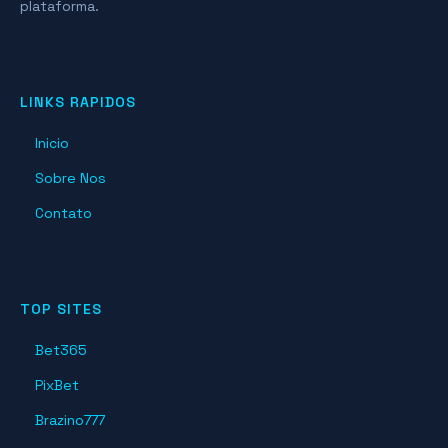
plataforma.
LINKS RAPIDOS
Inicio
Sobre Nos
Contato
TOP SITES
Bet365
PixBet
Brazino777