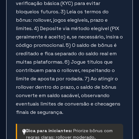
verificação básica (KYC) para evitar
bloqueios futuros. 3) Leia os termos do
bônus: rollover, jogos elegíveis, prazo e
limites. 4) Deposite via método elegível (PIX
geralmente é aceito) e, se necessário, insira o
código promocional. 5) O saldo de bônus é
creditado e fica separado do saldo real em
muitas plataformas. 6) Jogue títulos que
contribuem para o rollover, respeitando o
limite de aposta por rodada. 7) Ao atingir o
rollover dentro do prazo, o saldo de bônus
converte em saldo sacável, observando
eventuais limites de conversão e checagens
finais de segurança.
Dica para iniciantes:
Priorize bônus com
regras claras: rollover moderado,