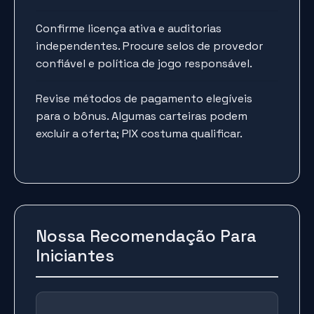
Confirme licença ativa e auditorias
independentes. Procure selos de provedor
confiável e política de jogo responsável.
Revise métodos de pagamento elegíveis
para o bônus. Algumas carteiras podem
excluir a oferta; PIX costuma qualificar.
Nossa Recomendação Para
Iniciantes