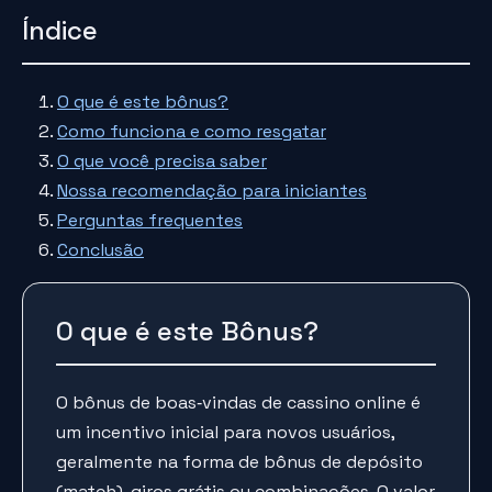
Índice
O que é este bônus?
Como funciona e como resgatar
O que você precisa saber
Nossa recomendação para iniciantes
Perguntas frequentes
Conclusão
O que é este Bônus?
O bônus de boas‑vindas de cassino online é
um incentivo inicial para novos usuários,
geralmente na forma de bônus de depósito
(match), giros grátis ou combinações. O valor