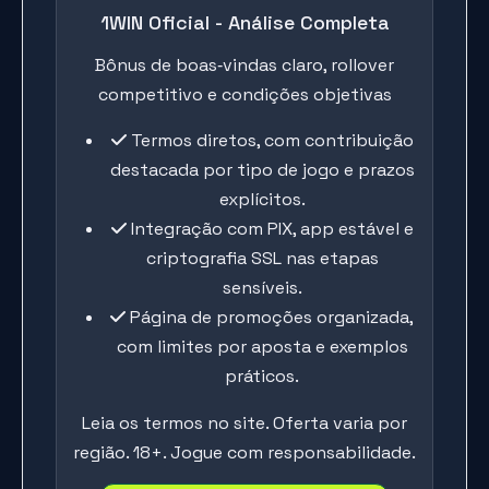
1WIN Oficial - Análise Completa
Bônus de boas‑vindas claro, rollover
competitivo e condições objetivas
Termos diretos, com contribuição
destacada por tipo de jogo e prazos
explícitos.
Integração com PIX, app estável e
criptografia SSL nas etapas
sensíveis.
Página de promoções organizada,
com limites por aposta e exemplos
práticos.
Leia os termos no site. Oferta varia por
região. 18+. Jogue com responsabilidade.