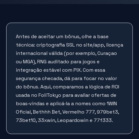
Antes de aceitar um bônus, olhe a base
técnica: criptografia SSL no site/app, licença
internacional válida (por exemplo, Curaçao
ou MGA), RNG auditado para jogos e
integração estável com PIX. Com essa
segurança checada, dá para focar no valor
do bônus. Aqui, comparamos a lógica de ROI
usada no FoilTokyo para avaliar ofertas de
boas‑vindas e aplicá‑la a nomes como 1WIN
Oficial, Bethhh Bet, Vermelho 777, 979bet3,
73bet10, 33xwin, Leopardowin e 77f333.