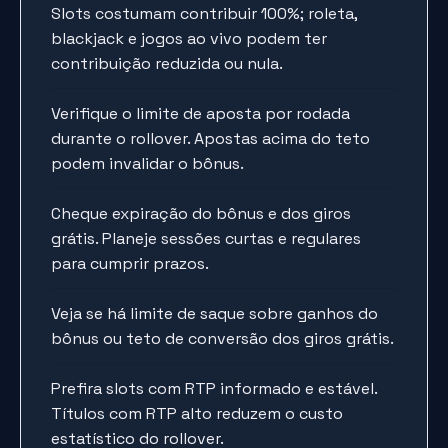
Slots costumam contribuir 100%; roleta,
blackjack e jogos ao vivo podem ter
contribuição reduzida ou nula.
Verifique o limite de aposta por rodada
durante o rollover. Apostas acima do teto
podem invalidar o bônus.
Cheque expiração do bônus e dos giros
grátis. Planeje sessões curtas e regulares
para cumprir prazos.
Veja se há limite de saque sobre ganhos do
bônus ou teto de conversão dos giros grátis.
Prefira slots com RTP informado e estável.
Títulos com RTP alto reduzem o custo
estatístico do rollover.