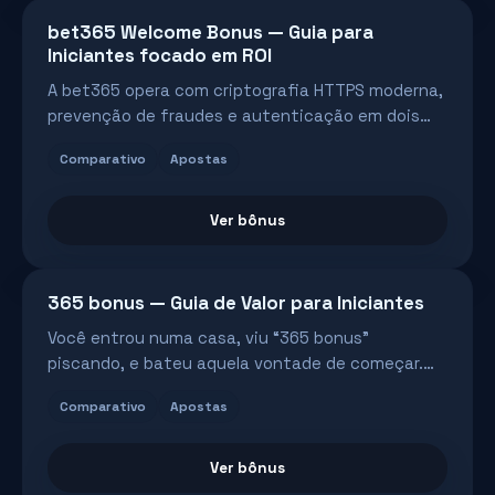
bet365 Welcome Bonus — Guia para
Iniciantes focado em ROI
A bet365 opera com criptografia HTTPS moderna,
prevenção de fraudes e autenticação em dois
fatores, recursos que protegem cadastro e
Comparativo
Apostas
transações. A plataforma utiliza c...
Ver bônus
365 bonus — Guia de Valor para Iniciantes
Você entrou numa casa, viu “365 bonus”
piscando, e bateu aquela vontade de começar.
Respire. Vamos transformar esse impulso em
Comparativo
Apostas
estratégia. Neste guia, você aprende o b...
Ver bônus