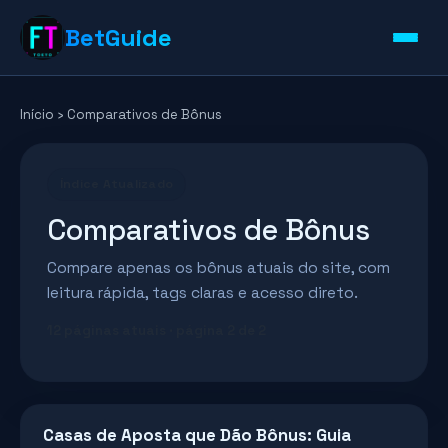
BetGuide
Início
›
Comparativos de Bônus
Índice Atualizado
Comparativos de Bônus
Compare apenas os bônus atuais do site, com
leitura rápida, tags claras e acesso direto.
12 páginas atuais · página 2 de 2
Casas de Aposta que Dão Bônus: Guia