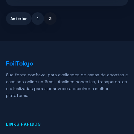
Anterior
1
2
FoilTokyo
Sua fonte confiavel para avaliacoes de casas de apostas e
cassinos online no Brasil. Analises honestas, transparentes
e atualizadas para ajudar voce a escolher a melhor
plataforma.
LINKS RAPIDOS