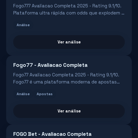
Fogo777 Avaliacao Completa 2025 - Rating 9.1/10.
Plataforma ultra rápida com odds que explodem a
cabeça! Interface neon style, saques
Análise
instantâneos e
Ver análise
Fogo77 - Avaliacao Completa
Fogo77 Avaliacao Completa 2025 - Rating 9.1/10.
Fogo77 é uma plataforma moderna de apostas
que combina tecnologia avançada com interface
Análise
Apostas
intuitiva.
Ver análise
FOGO Bet - Avaliacao Completa