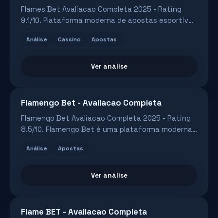
Flames Bet Avaliacao Completa 2025 - Rating
9.1/10. Plataforma moderna de apostas esportivas
e cassino online com tecnologia de ponta.
Análise
Cassino
Apostas
Interface intuiti
Ver análise
Flamengo Bet - Avaliacao Completa
Flamengo Bet Avaliacao Completa 2025 - Rating
8.5/10. Flamengo Bet é uma plataforma moderna
de apostas esportivas com foco em tecnologia e
Análise
Apostas
experiência pre
Ver análise
Flame BET - Avaliacao Completa