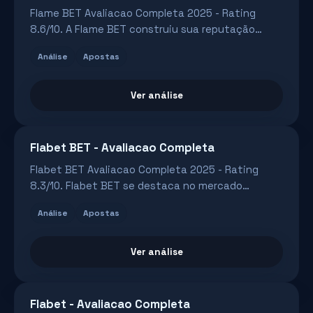
Flame BET Avaliacao Completa 2025 - Rating
8.6/10. A Flame BET construiu sua reputação
priorizando a proteção integral dos dados de seus
Análise
Apostas
usuários atrav
Ver análise
Flabet BET - Avaliacao Completa
Flabet BET Avaliacao Completa 2025 - Rating
8.3/10. Flabet BET se destaca no mercado
brasileiro como uma plataforma que prioriza a
Análise
Apostas
segurança dos seus us
Ver análise
Flabet - Avaliacao Completa