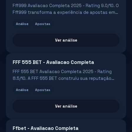
Fff999 Avaliacao Completa 2025 - Rating 9.0/10. O
Fff999 transforma a experiência de apostas em
algo descomplicado e direto ao ponto. A
Análise
Apostas
plataforma f
Ver análise
FFF 555 BET - Avaliacao Completa
FFF 555 BET Avaliacao Completa 2025 - Rating
8.5/10. A FFF 555 BET construiu sua reputação
oferecendo uma experiência descomplicada para
Análise
Apostas
apostadores de t
Ver análise
Ffbet - Avaliacao Completa