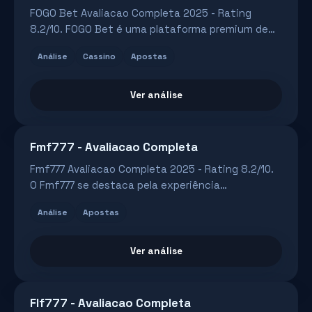
FOGO Bet Avaliacao Completa 2025 - Rating
8.2/10. FOGO Bet é uma plataforma premium de
apostas esportivas e cassino online com
Análise
Cassino
Apostas
tecnologia de ponta. Of
Ver análise
Fmf777 - Avaliacao Completa
Fmf777 Avaliacao Completa 2025 - Rating 8.2/10.
O Fmf777 se destaca pela experiência
descomplicada que oferece aos apostadores
Análise
Apostas
brasileiros. Com uma
Ver análise
Flf777 - Avaliacao Completa