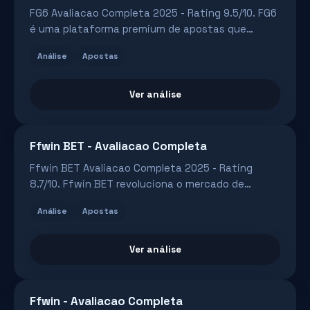
FG6 Avaliacao Completa 2025 - Rating 9.5/10. FG6
é uma plataforma premium de apostas que
combina tecnologia de ponta com interface
Análise
Apostas
intuitiva. Ofe
Ver análise
Ffwin BET - Avaliacao Completa
Ffwin BET Avaliacao Completa 2025 - Rating
8.7/10. Ffwin BET revoluciona o mercado de
apostas online com uma plataforma que prioriza
Análise
Apostas
velocidade em cada
Ver análise
Ffwin - Avaliacao Completa