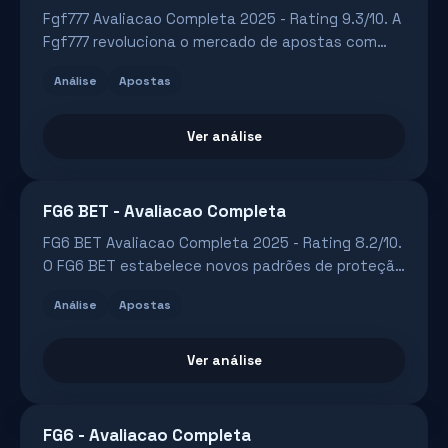
Fgf777 Avaliacao Completa 2025 - Rating 9.3/10. A
Fgf777 revoluciona o mercado de apostas com
uma plataforma que prioriza velocidade em cada
Análise
Apostas
interaç
Ver análise
FG6 BET - Avaliacao Completa
FG6 BET Avaliacao Completa 2025 - Rating 8.2/10.
O FG6 BET estabelece novos padrões de proteção
no mercado brasileiro de apostas online,
Análise
Apostas
combinando t
Ver análise
FG6 - Avaliacao Completa