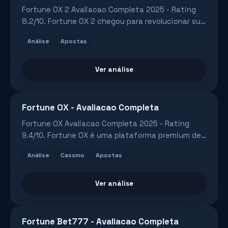
Fortune OX 2 Avaliacao Completa 2025 - Rating
8.2/10. Fortune OX 2 chegou para revolucionar sua
experiência em apostas online com uma proposta
Análise
Apostas
clara: torn
Ver análise
Fortune OX - Avaliacao Completa
Fortune OX Avaliacao Completa 2025 - Rating
9.4/10. Fortune OX é uma plataforma premium de
apostas esportivas e cassino online com
Análise
Cassino
Apostas
tecnologia de ponta e
Ver análise
Fortune Bet777 - Avaliacao Completa