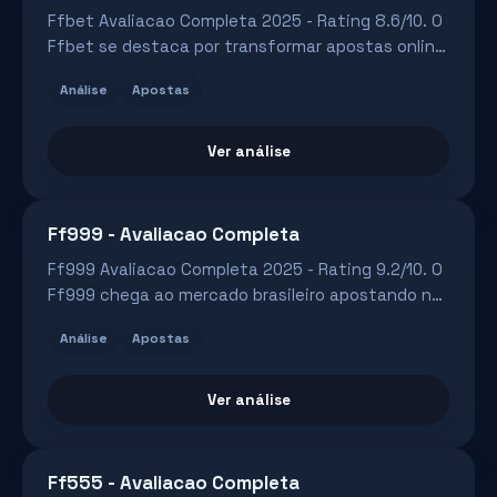
Ffbet Avaliacao Completa 2025 - Rating 8.6/10. O
Ffbet se destaca por transformar apostas online
em uma experiência descomplicada e acessível
Análise
Apostas
para
Ver análise
Ff999 - Avaliacao Completa
Ff999 Avaliacao Completa 2025 - Rating 9.2/10. O
Ff999 chega ao mercado brasileiro apostando na
experiência descomplicada para quem busca
Análise
Apostas
diversão
Ver análise
Ff555 - Avaliacao Completa