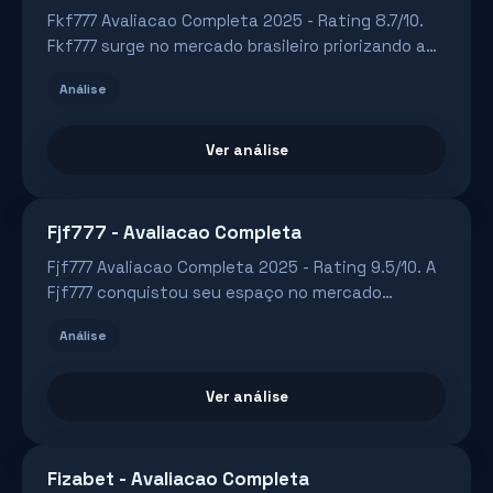
Fkf777 Avaliacao Completa 2025 - Rating 8.7/10.
Fkf777 surge no mercado brasileiro priorizando a
segurança digital dos seus usuários através de
Análise
prot
Ver análise
Fjf777 - Avaliacao Completa
Fjf777 Avaliacao Completa 2025 - Rating 9.5/10. A
Fjf777 conquistou seu espaço no mercado
brasileiro oferecendo uma experiência
Análise
descomplicada para q
Ver análise
Fizabet - Avaliacao Completa