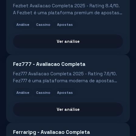
Fezbet Avaliacao Completa 2025 - Rating 8.4/10.
A Fezbet é uma plataforma premium de apostas
esportivas e cassino online que combina
Análise
Cassino
Apostas
tecnologia avan
Ver análise
Fez777 - Avaliacao Completa
Fez777 Avaliacao Completa 2025 - Rating 7.6/10.
Fez777 é uma plataforma moderna de apostas
esportivas e cassino online que combina
Análise
Cassino
Apostas
tecnologia avança
Ver análise
Ferraripg - Avaliacao Completa