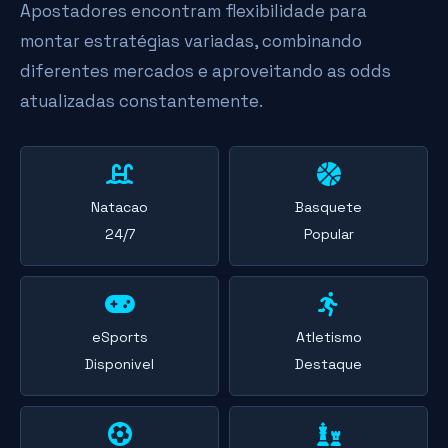
Apostadores encontram flexibilidade para
montar estratégias variadas, combinando
diferentes mercados e aproveitando as odds
atualizadas constantemente.
Natacao
Basquete
24/7
Popular
eSports
Atletismo
Disponivel
Destaque