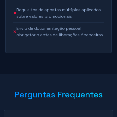
Requisitos de apostas múltiplas aplicados
sobre valores promocionais
Envio de documentação pessoal
obrigatório antes de liberações financeiras
Perguntas Frequentes