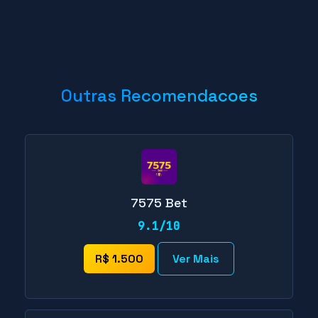
cliente.
As cotações refletem a probabilidade de cada
resultado segundo análise da casa, atualizando-
se conforme movimentação do mercado e
proximidade do evento.
Outras Recomendacoes
7575 Bet
9.1/10
R$ 1.500
Ver Mais