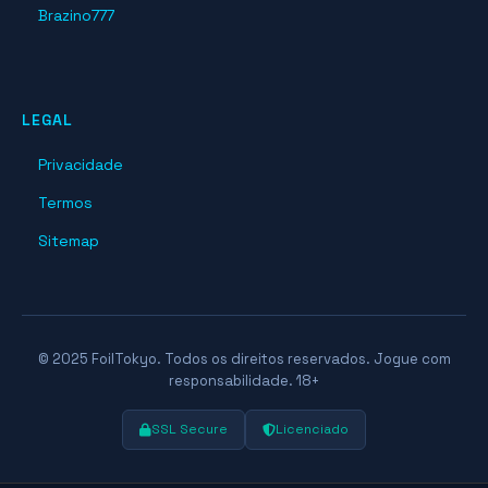
Brazino777
LEGAL
Privacidade
Termos
Sitemap
© 2025 FoilTokyo. Todos os direitos reservados. Jogue com
responsabilidade. 18+
SSL Secure
Licenciado