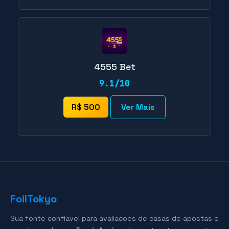
4555 Bet
9.1/10
R$ 500
Ver Mais
FoilTokyo
Sua fonte confiavel para avaliacoes de casas de apostas e