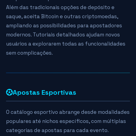
Além das tradicionais opções de depósito e
saque, aceita Bitcoin e outras criptomoedas,
ampliando as possibilidades para apostadores
modernos. Tutoriais detalhados ajudam novos
usuários a explorarem todas as funcionalidades
sem complicações.
Apostas Esportivas
O catálogo esportivo abrange desde modalidades
populares até nichos específicos, com múltiplas
categorias de apostas para cada evento.