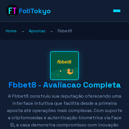
FoilTokyo
Home
→
Apostas
→
Fbbet8
Fbbet8 - Avaliacao Completa
A Fbbet8 construiu sua reputação oferecendo uma
interface intuitiva que facilita desde a primeira
aposta até operações mais complexas. Com suporte
a criptomoedas e autenticação biométrica via Face
ID, a casa demonstra compromisso com inovação