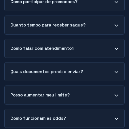
Como participar de promocoes?
Acesse a seção de ofertas no menu principal e
ative manualmente as promoções desejadas.
Quanto tempo para receber saque?
Algumas campanhas requerem código específico
informado durante o depósito.
Transferências bancárias levam entre 2 e 5 dias
úteis, enquanto pagamentos via Pix costumam
Como falar com atendimento?
ser processados entre 10 e 30 minutos após
aprovação.
O suporte está disponível através do chat ao
vivo no rodapé do site ou por email institucional.
Quais documentos preciso enviar?
O tempo médio de resposta varia conforme o
horário de contato.
São solicitados documento de identidade com
foto, comprovante de residência recente e
Posso aumentar meu limite?
eventualmente selfie segurando o documento
para confirmação de identidade.
Após período inicial de atividade e conclusão da
verificação completa, é possível solicitar
Como funcionam as odds?
aumento dos limites através do atendimento ao