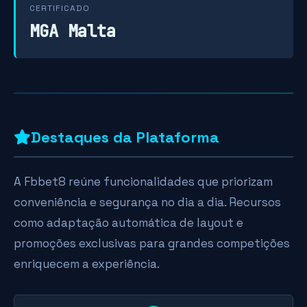
CERTIFICADO
MGA Malta
Destaques da Plataforma
A Fbbet8 reúne funcionalidades que priorizam
conveniência e segurança no dia a dia. Recursos
como adaptação automática de layout e
promoções exclusivas para grandes competições
enriquecem a experiência.