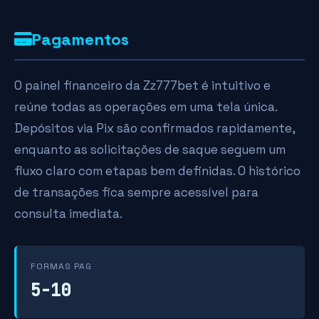
Pagamentos
O painel financeiro da Zz777bet é intuitivo e
reúne todas as operações em uma tela única.
Depósitos via Pix são confirmados rapidamente,
enquanto as solicitações de saque seguem um
fluxo claro com etapas bem definidas. O histórico
de transações fica sempre acessível para
consulta imediata.
FORMAS PAG
5-10