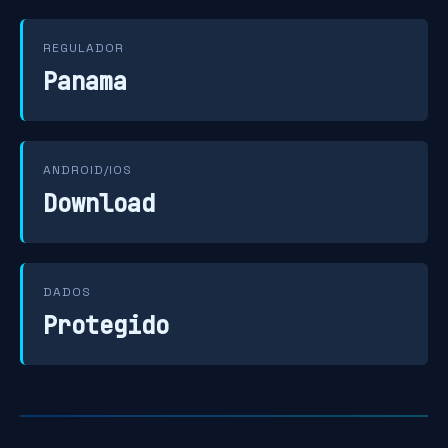
REGULADOR
Panama
ANDROID/IOS
Download
DADOS
Protegido