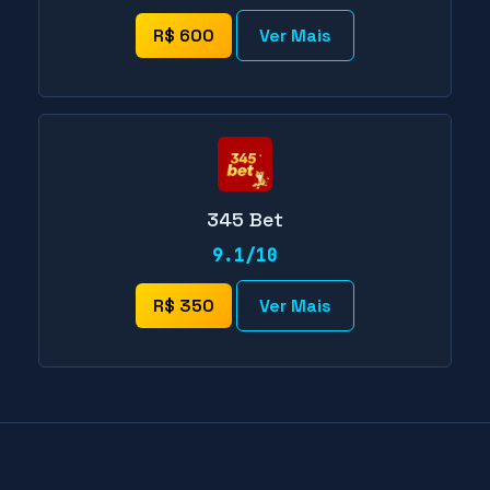
R$ 600
Ver Mais
345 Bet
9.1/10
R$ 350
Ver Mais