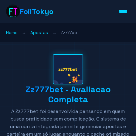
FoilTokyo
Home
→
Apostas
→
Zz777bet
Zz777bet - Avaliacao
Completa
A Zz777bet foi desenvolvida pensando em quem
busca praticidade sem complicação. O sistema de
uma conta integrada permite gerenciar apostas e
carteira em um só lugar, enquanto o cache otimizado