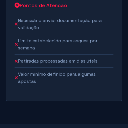
Pontos de Atencao
Necessário enviar documentação para
validação
Limite estabelecido para saques por
semana
Retiradas processadas em dias úteis
Valor mínimo definido para algumas
apostas