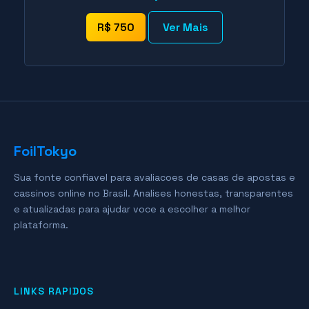
R$ 750
Ver Mais
FoilTokyo
Sua fonte confiavel para avaliacoes de casas de apostas e
cassinos online no Brasil. Analises honestas, transparentes
e atualizadas para ajudar voce a escolher a melhor
plataforma.
LINKS RAPIDOS