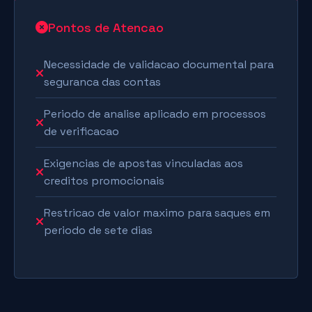
Pontos de Atencao
Necessidade de validacao documental para
seguranca das contas
Periodo de analise aplicado em processos
de verificacao
Exigencias de apostas vinculadas aos
creditos promocionais
Restricao de valor maximo para saques em
periodo de sete dias