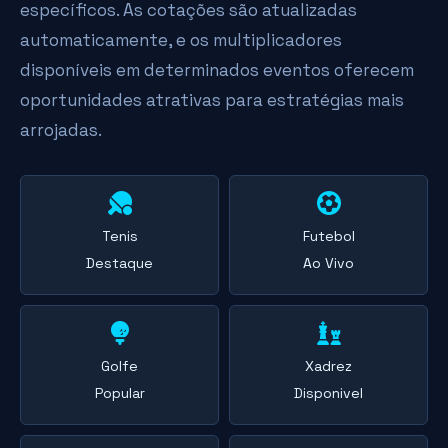
específicos. As cotações são atualizadas
automaticamente, e os multiplicadores
disponíveis em determinados eventos oferecem
oportunidades atrativas para estratégias mais
arrojadas.
Tenis
Futebol
Destaque
Ao Vivo
Golfe
Xadrez
Popular
Disponivel