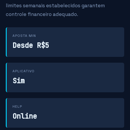
limites semanais estabelecidos garantem
controle financeiro adequado.
APOSTA MIN
Desde R$5
APLICATIVO
Sim
HELP
Online