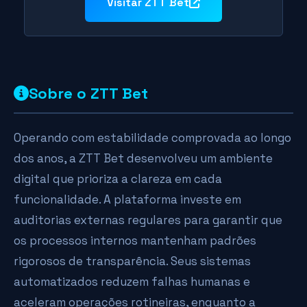
Visitar ZTT Bet
Sobre o ZTT Bet
Operando com estabilidade comprovada ao longo
dos anos, a ZTT Bet desenvolveu um ambiente
digital que prioriza a clareza em cada
funcionalidade. A plataforma investe em
auditorias externas regulares para garantir que
os processos internos mantenham padrões
rigorosos de transparência. Seus sistemas
automatizados reduzem falhas humanas e
aceleram operações rotineiras, enquanto a