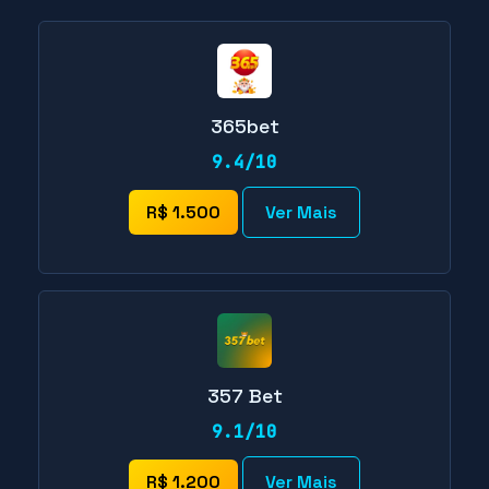
365bet
9.4/10
R$ 1.500
Ver Mais
357 Bet
9.1/10
R$ 1.200
Ver Mais