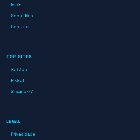
Inicio
Sobre Nos
Contato
TOP SITES
Bet365
PixBet
Brazino777
LEGAL
Privacidade