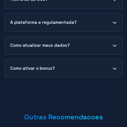
recarga e promocoes sazonais vinculadas a
grandes eventos esportivos. Os detalhes
Sim, o canal de mensagens instantaneas
completos ficam disponiveis na area de
funciona em horario estendido e conecta
A plataforma e regulamentada?
promocoes do site.
rapidamente com atendentes preparados para
resolver questoes tecnicas e administrativas.
A ZTT Bet opera seguindo normas internacionais
Tambem ha suporte via email para demandas
do setor e submete seus processos a auditorias
Como atualizar meus dados?
mais complexas.
externas periodicas que validam a integridade
dos sistemas e a conformidade com padroes
Acesse a secao de configuracoes da conta,
estabelecidos.
localize o menu de informacoes pessoais e edite
Como ativar o bonus?
os campos necessarios. Alteracoes em dados
bancarios podem exigir nova validacao de
Apos realizar o deposito qualificatorio, o credito
identidade.
promocional e liberado automaticamente ou
mediante codigo fornecido na campanha.
Verifique sempre os requisitos de apostas antes
de utilizar os valores extras.
Outras Recomendacoes