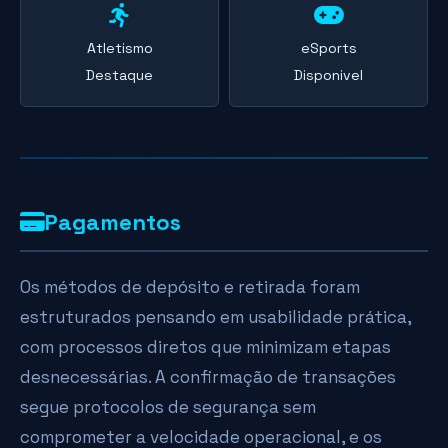
Atletismo
eSports
Destaque
Disponivel
Pagamentos
Os métodos de depósito e retirada foram
estruturados pensando em usabilidade prática,
com processos diretos que minimizam etapas
desnecessárias. A confirmação de transações
segue protocolos de segurança sem
comprometer a velocidade operacional, e os