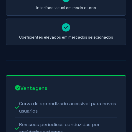
Interface visual em modo diurno
Coeficientes elevados em mercados selecionados
Vantagens
Curva de aprendizado acessivel para novos
usuarios
Revisoes periodicas conduzidas por
entidades externas