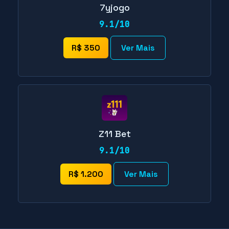
7yjogo
9.1/10
R$ 350
Ver Mais
Z11 Bet
9.1/10
R$ 1.200
Ver Mais