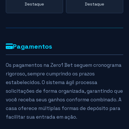
Destaque
Destaque
Pagamentos
Os pagamentos na Zero1 Bet seguem cronograma
rigoroso, sempre cumprindo os prazos
estabelecidos. O sistema ágil processa
solicitações de forma organizada, garantindo que
você receba seus ganhos conforme combinado. A
casa oferece múltiplas formas de depósito para
facilitar sua entrada em ação.