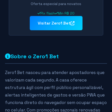
Oferta especial para novatos
Pix flash
Min R$ 20
Visitar Zero1 Bet
Sobre o Zero1 Bet
Zero1 Bet nasceu para atender apostadores que
valorizam cada segundo. A casa oferece
estrutura ágil com perfil público personalizável,
alertas inteligentes de gastos e versão PWA que
funciona direto do navegador sem ocupar espaço
no celular. Com promoções sazonais renovadas