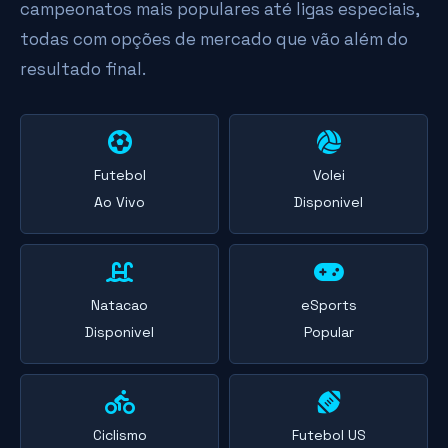
campeonatos mais populares até ligas especiais,
todas com opções de mercado que vão além do
resultado final.
Futebol
Volei
Ao Vivo
Disponivel
Natacao
eSports
Disponivel
Popular
Ciclismo
Futebol US