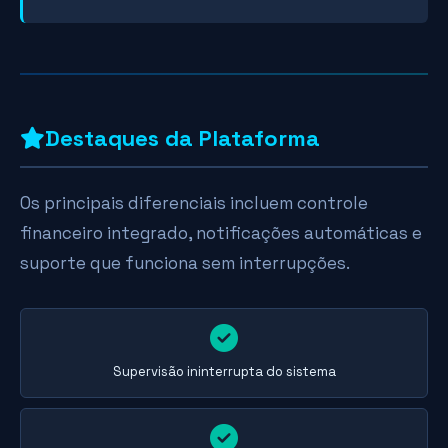
Destaques da Plataforma
Os principais diferenciais incluem controle
financeiro integrado, notificações automáticas e
suporte que funciona sem interrupções.
Supervisão ininterrupta do sistema