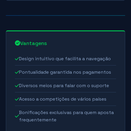
Vantagens
Design intuitivo que facilita a navegação
Pontualidade garantida nos pagamentos
Diversos meios para falar com o suporte
Acesso a competições de vários países
Bonificações exclusivas para quem aposta
frequentemente