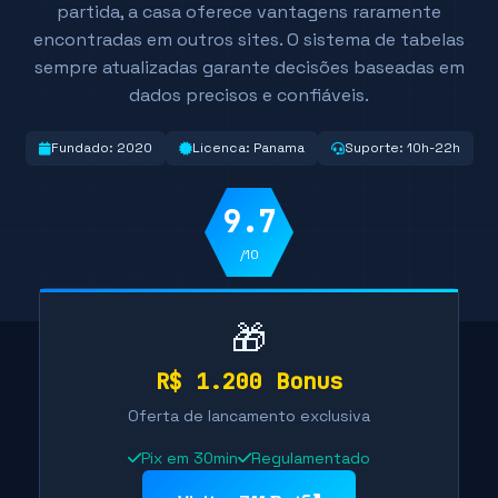
partida, a casa oferece vantagens raramente
encontradas em outros sites. O sistema de tabelas
sempre atualizadas garante decisões baseadas em
dados precisos e confiáveis.
Fundado: 2020
Licenca: Panama
Suporte: 10h-22h
9.7
/10
🎁
R$ 1.200 Bonus
Oferta de lancamento exclusiva
Pix em 30min
Regulamentado