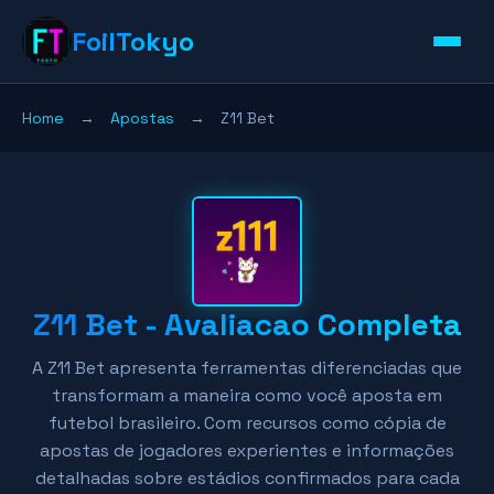
FoilTokyo
Home
→
Apostas
→
Z11 Bet
Z11 Bet - Avaliacao Completa
A Z11 Bet apresenta ferramentas diferenciadas que
transformam a maneira como você aposta em
futebol brasileiro. Com recursos como cópia de
apostas de jogadores experientes e informações
detalhadas sobre estádios confirmados para cada