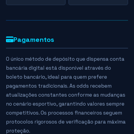
Pagamentos
O único método de depósito que dispensa conta
bancária digital está disponível através do
boleto bancário, ideal para quem prefere
pagamentos tradicionais. As odds recebem
atualizações constantes conforme as mudanças
no cenário esportivo, garantindo valores sempre
competitivos. Os processos financeiros seguem
protocolos rigorosos de verificação para máxima
proteção.