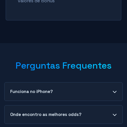
valores de bonus
Perguntas Frequentes
Funciona no iPhone?
Sim, o aplicativo da Z11 Bet está disponível para
download na App Store e funciona
Onde encontro as melhores odds?
perfeitamente em todos os modelos de iPhone