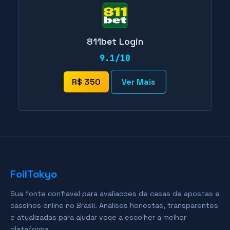
811bet Login
9.1/10
R$ 350
Ver Mais
FoilTokyo
Sua fonte confiavel para avaliacoes de casas de apostas e
cassinos online no Brasil. Analises honestas, transparentes
e atualizadas para ajudar voce a escolher a melhor
plataforma.