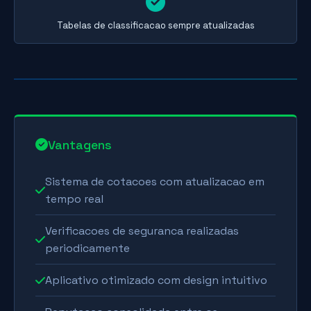
Tabelas de classificacao sempre atualizadas
Vantagens
Sistema de cotacoes com atualizacao em
tempo real
Verificacoes de seguranca realizadas
periodicamente
Aplicativo otimizado com design intuitivo