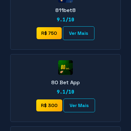
811bet8
9.1/10
R$ 750
Ver Mais
80 Bet App
9.1/10
R$ 300
Ver Mais