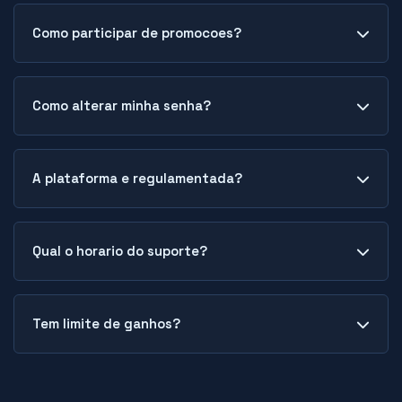
com iOS atualizado.
As melhores cotações aparecem destacadas na
página inicial e na seção de jogos da Série A e B.
Como participar de promocoes?
Recomendamos comparar as odds antes de
confirmar suas apostas.
Acesse a aba de promoções no menu principal e
escolha a campanha desejada. Leia os termos
Como alterar minha senha?
específicos e ative a oferta clicando no botão
de participação.
Entre na área de configurações da sua conta,
selecione 'Segurança' e clique em 'Alterar Senha'.
A plataforma e regulamentada?
Digite a senha atual e defina a nova sequência de
caracteres.
A Z11 Bet opera com licenciamento internacional
e segue normas rigorosas de segurança. Todas as
Qual o horario do suporte?
operações são auditadas regularmente por
empresas especializadas.
O atendimento funciona das 8h às 23h todos os
dias através do chat ao vivo. Para questões
Tem limite de ganhos?
urgentes fora desse horário, utilize o formulário
de contato.
Sim, existe um teto máximo de ganhos por
aposta individual e por dia, que varia conforme o