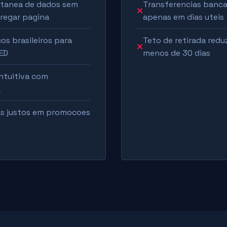
ntanea de dados sem
Transferencias banca
rregar pagina
apenas em dias uteis
s brasileiros para
Teto de retirada red
TED
menos de 30 dias
intuitiva com
a
as justos em promocoes