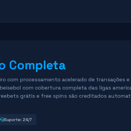
ao Completa
eiro com processamento acelerado de transações e 
 beisebol com cobertura completa das ligas ameri
reebets grátis e free spins são creditados automa
Suporte: 24/7