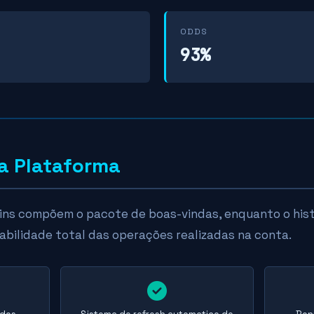
ODDS
93%
a Plataforma
pins compõem o pacote de boas-vindas, enquanto o hist
bilidade total das operações realizadas na conta.