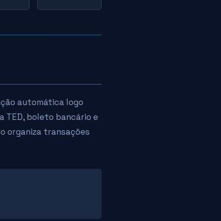
ação automática logo
a TED, boleto bancário e
iro organiza transações