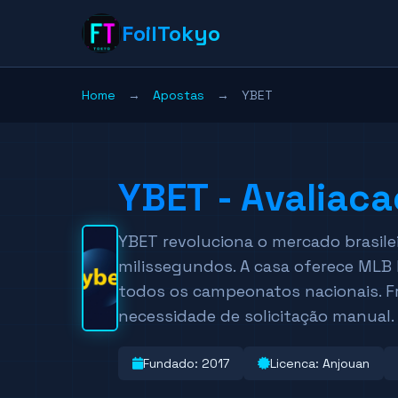
FoilTokyo
Home
→
Apostas
→
YBET
YBET - Avaliac
YBET revoluciona o mercado brasil
milissegundos. A casa oferece MLB
todos os campeonatos nacionais. F
necessidade de solicitação manual.
Fundado: 2017
Licenca: Anjouan