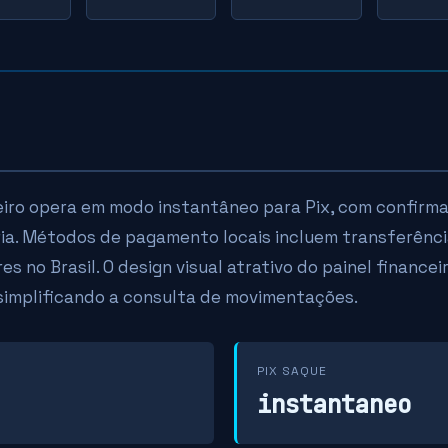
iro opera em modo instantâneo para Pix, com confirm
ia. Métodos de pagamento locais incluem transferênci
res no Brasil. O design visual atrativo do painel finance
 simplificando a consulta de movimentações.
PIX SAQUE
instantaneo