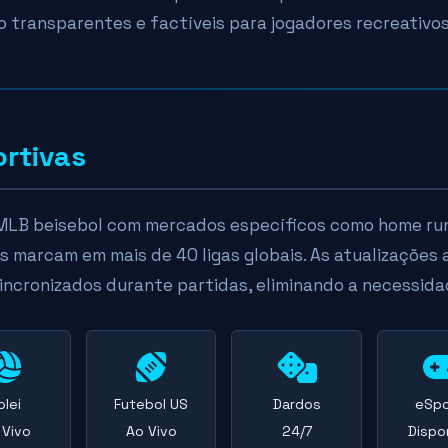
o transparentes e factíveis para jogadores recreativos
rtivas
MLB beisebol com mercados específicos como home runs
 marcam em mais de 40 ligas globais. As atualizaçõe
sincronizados durante partidas, eliminando a necessida
olei
Futebol US
Dardos
eSpo
 Vivo
Ao Vivo
24/7
Dispo