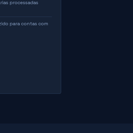
rias processadas
uzido para contas com