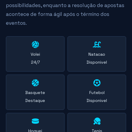
possibilidades, enquanto a resolução de apostas
acontece de forma ágil após o término dos
eventos.
Volei
Natacao
24/7
Disponivel
Basquete
Futebol
Destaque
Disponivel
Hoquei
Tenis