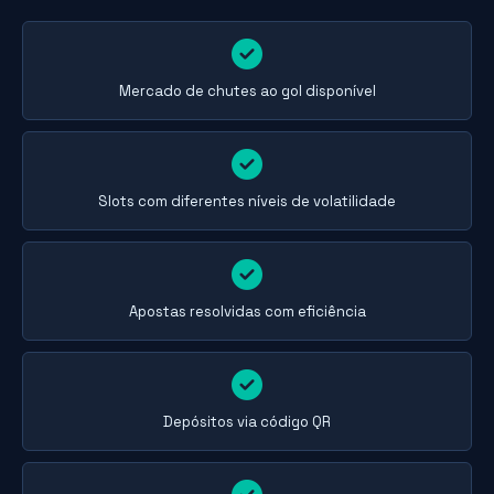
Mercado de chutes ao gol disponível
Slots com diferentes níveis de volatilidade
Apostas resolvidas com eficiência
Depósitos via código QR