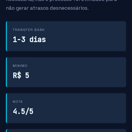
não gerar atrasos desnecessários.
TRANSFER BANK
1-3 dias
MINIMO
R$ 5
NOTA
4.5/5