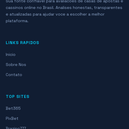
Sua fonte confiavel para avaliacoes de casas de apostas e
cassinos online no Brasil. Analises honestas, transparentes
e atualizadas para ajudar voce a escolher a melhor
plataforma.
LINKS RAPIDOS
Inicio
Sobre Nos
Contato
TOP SITES
Bet365
PixBet
Brazino777