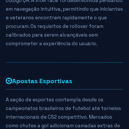
código QR. A interface foi desenvolvida pensando
em navegação intuitiva, permitindo que iniciantes
e veteranos encontrem rapidamente o que
procuram. Os requisitos de rollover foram
calibrados para serem alcançáveis sem
comprometer a experiência do usuário.
Apostas Esportivas
A seção de esportes contempla desde os
campeonatos brasileiros de futebol até torneios
internacionais de CS2 competitivo. Mercados
como chutes a gol adicionam camadas extras de