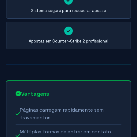
Sistema seguro para recuperar acesso
Apostas em Counter-Strike 2 profissional
Vantagens
Páginas carregam rapidamente sem
travamentos
Múltiplas formas de entrar em contato