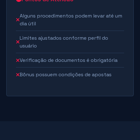
Alguns procedimentos podem levar até um
dia útil
Limites ajustados conforme perfil do
usuário
Verificação de documentos é obrigatória
Bônus possuem condições de apostas