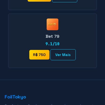
Bet 79
9.1/10
R$ 750
Ver Mais
FoilTokyo