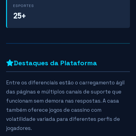
ESPORTES
25+
Destaques da Plataforma
Entre os diferenciais estão o carregamento ágil
das páginas e múltiplos canais de suporte que
funcionam sem demora nas respostas. A casa
também oferece jogos de cassino com
volatilidade variada para diferentes perfis de
jogadores.