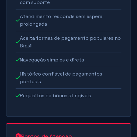
com suporte
Atendimento responde sem espera
prolongada
Aceita formas de pagamento populares no
Brasil
Navegação simples e direta
Histórico confiável de pagamentos
pontuais
Requisitos de bônus atingíveis
Pontos de Atencao