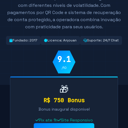
com diferentes níveis de volatilidade. Com
pagamentos por QR Code e sistema de recuperação
de conta protegido, a operadora combina inovação
com praticidade para seus usuários.
Fundado: 2017
Licenca: Anjouan
Suporte: 24/7 Chat
9.1
/10
🎁
R$ 750 Bonus
Bonus inaugural disponivel
Pix ate 1h
Site Responsivo