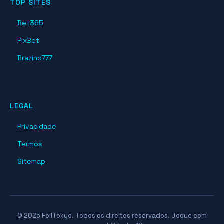
TOP SITES
Bet365
PixBet
Brazino777
LEGAL
Privacidade
Termos
Sitemap
© 2025 FoilTokyo. Todos os direitos reservados. Jogue com