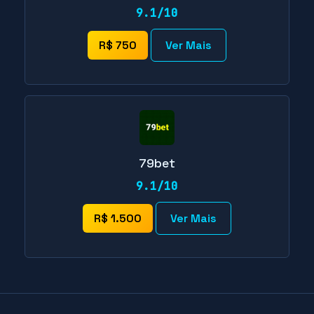
9.1/10
R$ 750
Ver Mais
79bet
9.1/10
R$ 1.500
Ver Mais