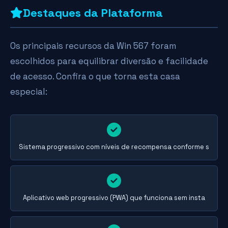
Destaques da Plataforma
Os principais recursos da Win 567 foram
escolhidos para equilibrar diversão e facilidade
de acesso. Confira o que torna esta casa
especial:
Sistema progressivo com níveis de recompensa conforme s
Aplicativo web progressivo (PWA) que funciona sem insta