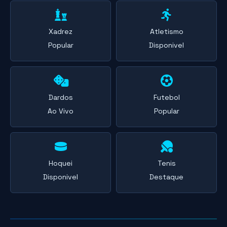
Xadrez
Atletismo
Popular
Disponivel
Dardos
Futebol
Ao Vivo
Popular
Hoquei
Tenis
Disponivel
Destaque