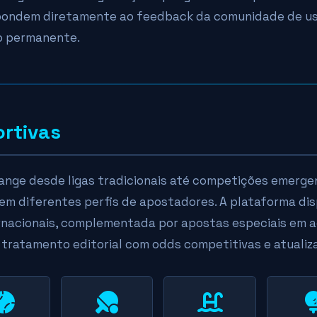
pondem diretamente ao feedback da comunidade de usu
o permanente.
rtivas
range desde ligas tradicionais até competições emerg
em diferentes perfis de apostadores. A plataforma dis
rnacionais, complementada por apostas especiais em 
tratamento editorial com odds competitivas e atualiz