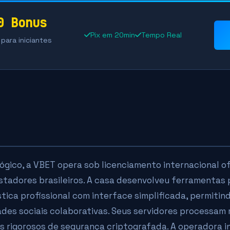
0 Bonus
Pix em 20min
Tempo Real
para iniciantes
gico, a VBET opera sob licenciamento internacional 
tadores brasileiros. A casa desenvolveu ferramentas 
tica profissional com interface simplificada, permiti
ades sociais colaborativas. Seus servidores processam
s rigorosos de segurança criptografada. A operadora