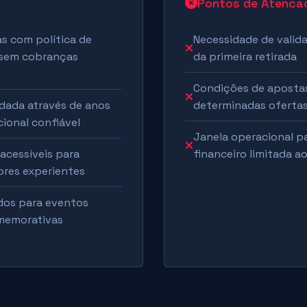
Pontos de Atenca
s com política de
Necessidade de valid
, sem cobranças
da primeira retirada
Condições de apostas
idada através de anos
determinadas oferta
ional confiável
Janela operacional 
 acessíveis para
financeiro limitada a
ores experientes
dos para eventos
omemorativas