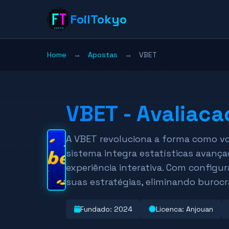
FoilTokyo
Home
→
Apostas
→
VBET
VBET - Avaliac
A VBET revoluciona a forma como vo
sistema integra estatísticas avança
experiência interativa. Com configur
suas estratégias, eliminando buroc
Fundado: 2024
Licenca: Anjouan