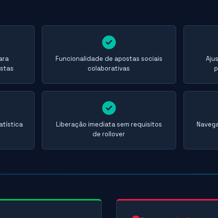
ara
Funcionalidade de apostas sociais
Aju
stas
colaborativas
p
atística
Liberação imediata sem requisitos
Navega
de rollover