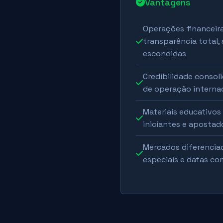
Vantagens
Operações financeira
transparência total
escondidas
Credibilidade consol
de operação internac
Materiais educativos
iniciantes e apostad
Mercados diferencia
especiais e datas c