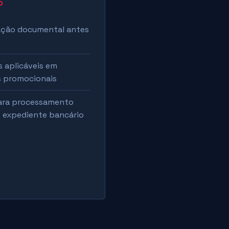
o
ação documental antes
 aplicáveis em
s promocionais
para processamento
o expediente bancário