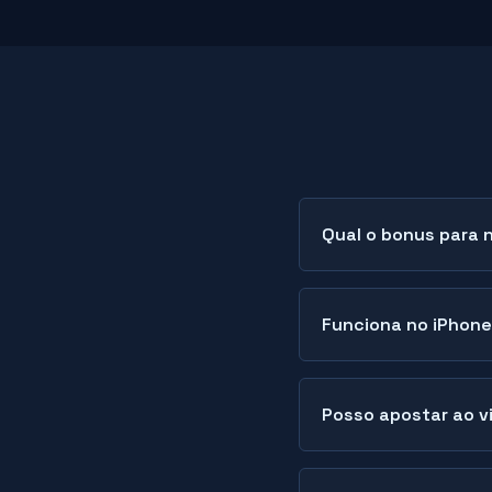
Qual o bonus para 
Novos cadastros re
momento do registro
Funciona no iPhon
disponível.
Sim, a versão mobil
permitindo acesso c
Posso apostar ao v
A plataforma ofere