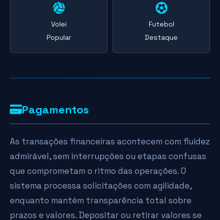
Volei
Futebol
Popular
Destaque
Pagamentos
As transações financeiras acontecem com fluidez
admirável, sem interrupções ou etapas confusas
que comprometam o ritmo das operações. O
sistema processa solicitações com agilidade,
enquanto mantém transparência total sobre
prazos e valores. Depositar ou retirar valores se