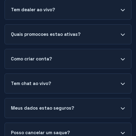
Tem dealer ao vivo?
Sim, a plataforma disponibiliza mesas com
crupiês reais transmitindo em tempo real para
Quais promocoes estao ativas?
jogos de cassino, proporcionando experiência
imersiva e interativa.
As ofertas variam conforme época do ano e
eventos especiais, incluindo bônus de boas-
Como criar conta?
vindas, cashback semanal e promoções
temáticas. Consulte a seção dedicada para ver
Acesse o site, clique em registrar, preencha
as campanhas vigentes.
dados pessoais básicos como email e telefone,
Tem chat ao vivo?
defina sua senha e confirme através do link
enviado. O processo leva poucos minutos.
Sim, o suporte por chat funciona em horário
estendido, permitindo resolver dúvidas e
Meus dados estao seguros?
questões diretamente com atendentes
capacitados através de conversa instantânea.
Todas as informações são protegidas por
criptografia de nível bancário e a plataforma
Posso cancelar um saque?