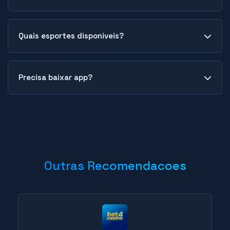
segue protocolos rigorosos de privacidade,
garantindo que seus dados permaneçam
Enquanto a solicitação estiver com status
confidenciais.
pendente, é possível cancelar através da área de
Quais esportes disponiveis?
transações. Após processamento iniciado, o
cancelamento não é mais viável.
A cobertura inclui futebol, basquete, tênis, vôlei,
MMA, boxe, futsal, eSports como League of
Precisa baixar app?
Legends, além de dezenas de outras modalidades
nacionais e internacionais.
Não é obrigatório. A versão mobile do site
funciona perfeitamente pelo navegador, mas há
aplicativo disponível para quem prefere
instalação nativa no dispositivo.
Outras Recomendacoes