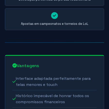
Apostas em campeonatos e torneios de LoL
Vantagens
Interface adaptada perfeitamente para
telas menores e touch
Histórico impecável de honrar todos os
compromissos financeiros