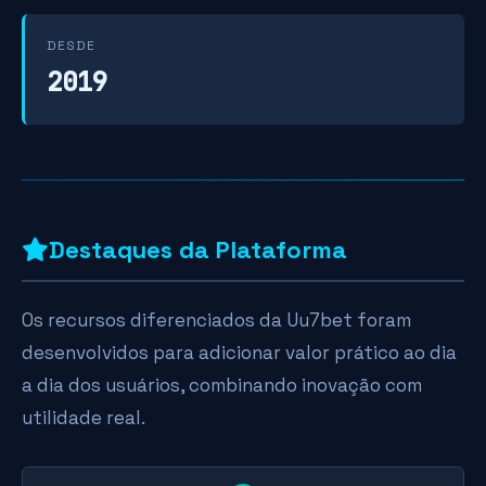
DESDE
2019
Destaques da Plataforma
Os recursos diferenciados da Uu7bet foram
desenvolvidos para adicionar valor prático ao dia
a dia dos usuários, combinando inovação com
utilidade real.