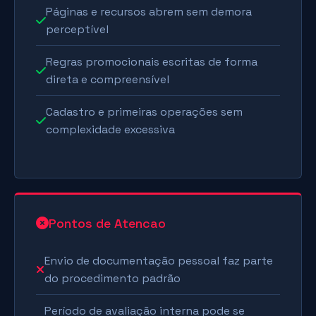
Páginas e recursos abrem sem demora
perceptível
Regras promocionais escritas de forma
direta e compreensível
Cadastro e primeiras operações sem
complexidade excessiva
Pontos de Atencao
Envio de documentação pessoal faz parte
do procedimento padrão
Período de avaliação interna pode se