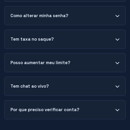
todos os usuários.
O saque mínimo varia conforme o método
escolhido, mas geralmente inicia em R$ 20 para
Como alterar minha senha?
transferências bancárias e Pix, valores
claramente informados antes da solicitação.
Acesse as configurações de conta, selecione
"Segurança" e clique em "Alterar Senha". Será
Tem taxa no saque?
necessário confirmar a senha atual antes de
definir a nova.
A maioria dos saques via Pix não possui
cobrança adicional. Transferências bancárias
Posso aumentar meu limite?
podem ter taxas dependendo do banco
receptor e do valor solicitado.
Sim, limites podem ser revisados após período
de atividade consistente. Entre em contato com
Tem chat ao vivo?
o suporte apresentando histórico de transações
para análise.
O atendimento principal funciona via Telegram,
oferecendo respostas rápidas através de
Por que preciso verificar conta?
mensagens diretas com a equipe de suporte
durante horário comercial estendido.
A verificação de identidade é exigida por