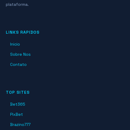
plataforma.
LINKS RAPIDOS
Inicio
Sobre Nos
Contato
TOP SITES
Bet365
PixBet
Brazino777