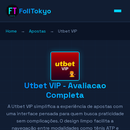
FoilTokyo
Home
→
Apostas
→
Utbet VIP
Utbet VIP - Avaliacao
Completa
A Utbet VIP simplifica a experiência de apostas com
uma interface pensada para quem busca praticidade
sem complicações. O design limpo facilita a
navegação entre modalidades como tênis ATP e