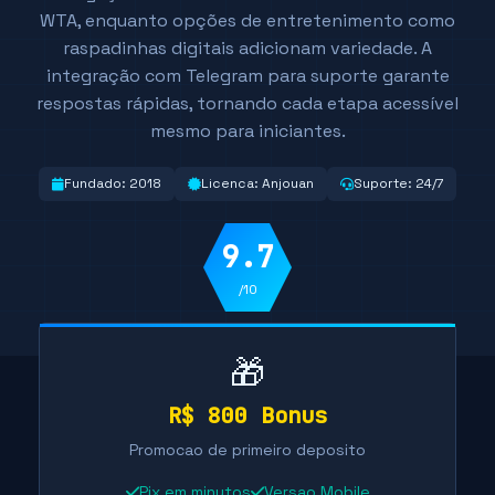
WTA, enquanto opções de entretenimento como
raspadinhas digitais adicionam variedade. A
integração com Telegram para suporte garante
respostas rápidas, tornando cada etapa acessível
mesmo para iniciantes.
Fundado: 2018
Licenca: Anjouan
Suporte: 24/7
9.7
/10
🎁
R$ 800 Bonus
Promocao de primeiro deposito
Pix em minutos
Versao Mobile