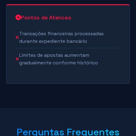
Pontos de Atencao
Transações financeiras processadas
durante expediente bancário
Limites de apostas aumentam
gradualmente conforme histórico
Perguntas Frequentes