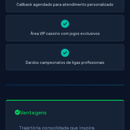
Callback agendado para atendimento personalizado
Área VIP cassino com jogos exclusivos
Dardos campeonatos de ligas profissionais
Vantagens
Trajetória consolidada que inspira