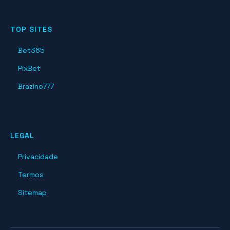
TOP SITES
Bet365
PixBet
Brazino777
LEGAL
Privacidade
Termos
Sitemap