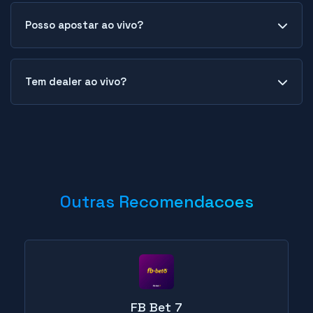
administrativas na maioria dos métodos.
Cada oferta possui prazo específico informado
nos termos, geralmente variando entre 7 e 30
Posso apostar ao vivo?
dias. O painel do usuário exibe claramente o
período de validade ativo para cada bônus.
Sim, a plataforma oferece apostas em tempo
real em diversos esportes com cotações
Tem dealer ao vivo?
atualizadas constantemente. As odds mudam
conforme o desenvolvimento dos eventos.
A seção VIP cassino disponibiliza mesas com
crupiês reais transmitindo em alta definição,
incluindo roleta, blackjack e bacará. As sessões
funcionam ininterruptamente com profissionais
multilíngues.
Outras Recomendacoes
FB Bet 7