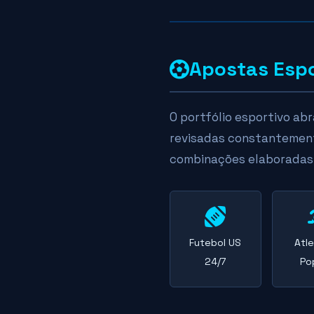
Apostas Espo
O portfólio esportivo ab
revisadas constantement
combinações elaboradas,
Futebol US
Atl
24/7
Po