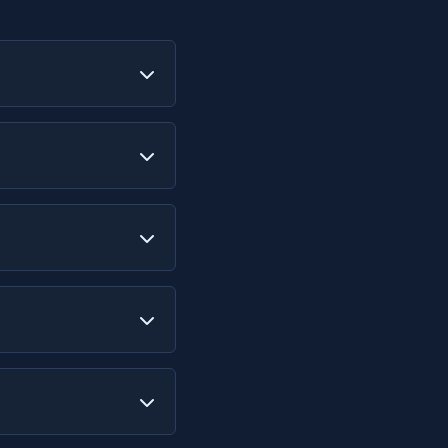
e em 'Participar'.
o depósito.
orte. Confirme o
s.
 5.000 por bilhete.
confirma que você
autorizados.
os para cada jogo.