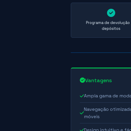
Programa de devolução
depósitos
Vantagens
Ampla gama de modal
Navegação otimizada
móveis
Design intuitivo e fác