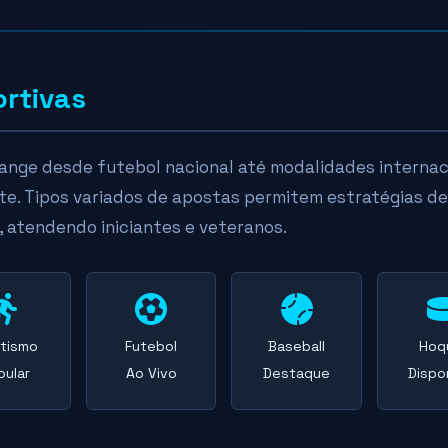
rtivas
range desde futebol nacional até modalidades internac
e. Tipos variados de apostas permitem estratégias de
 atendendo iniciantes e veteranos.
etismo
Futebol
Baseball
Hoq
pular
Ao Vivo
Destaque
Dispo