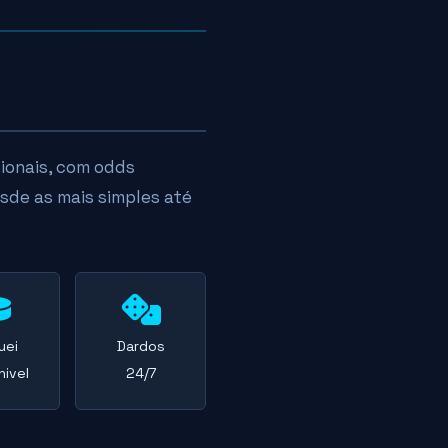
ionais, com odds
sde as mais simples até
uei
Dardos
nivel
24/7