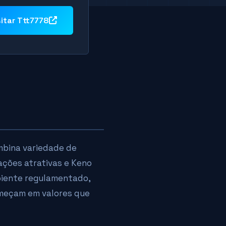
sitar Ttt7778
ombina variedade de
ações atrativas e Keno
biente regulamentado,
omeçam em valores que