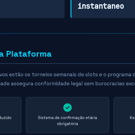
instantaneo
a Plataforma
tivos estão os torneios semanais de slots e o programa
idade assegura conformidade legal sem burocracias exc
eduzido
Sistema de confirmação etária
Ke
obrigatória