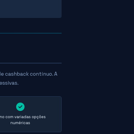
 de cashback contínuo. A
essivas.
no com variadas opções
numéricas