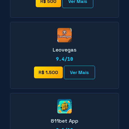
R$ 500
Ver Mais
Leovegas
9.4/10
R$ 1.500
Ver Mais
811bet App