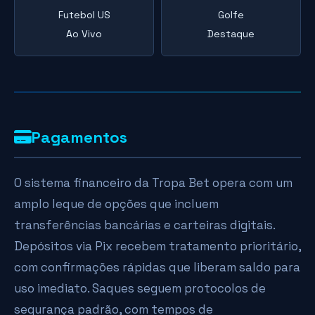
Futebol US
Golfe
Ao Vivo
Destaque
Pagamentos
O sistema financeiro da Tropa Bet opera com um
amplo leque de opções que incluem
transferências bancárias e carteiras digitais.
Depósitos via Pix recebem tratamento prioritário,
com confirmações rápidas que liberam saldo para
uso imediato. Saques seguem protocolos de
segurança padrão, com tempos de