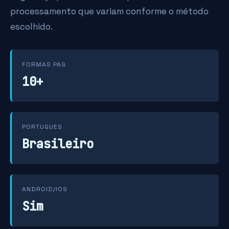
processamento que variam conforme o método
escolhido.
FORMAS PAG
10+
PORTUGUES
Brasileiro
ANDROID/IOS
Sim