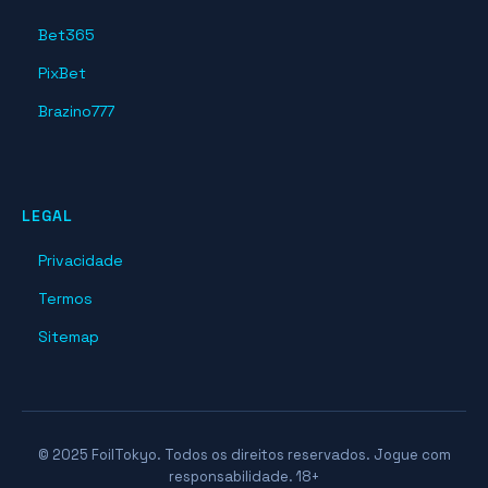
Bet365
PixBet
Brazino777
LEGAL
Privacidade
Termos
Sitemap
© 2025 FoilTokyo. Todos os direitos reservados. Jogue com
responsabilidade. 18+