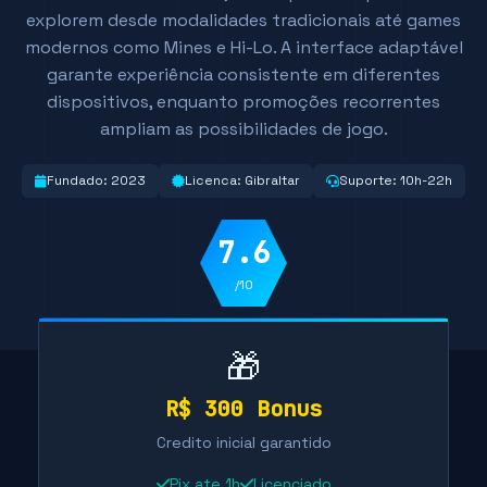
explorem desde modalidades tradicionais até games
modernos como Mines e Hi-Lo. A interface adaptável
garante experiência consistente em diferentes
dispositivos, enquanto promoções recorrentes
ampliam as possibilidades de jogo.
Fundado: 2023
Licenca: Gibraltar
Suporte: 10h-22h
7.6
/10
🎁
R$ 300 Bonus
Credito inicial garantido
Pix ate 1h
Licenciado