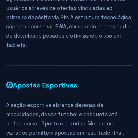
usuários através de ofertas vinculadas ao
primeiro depósito via Pix. A estrutura tecnológica
suporta acesso via PWA, eliminando necessidade
de downloads pesados e otimizando o uso em
tablets.
Apostas Esportivas
A seção esportiva abrange dezenas de
modalidades, desde futebol e basquete até
nichos como eSports e corridas. Mercados
variados permitem apostas em resultado final,