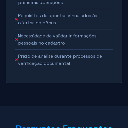
primeiras operações
Requisitos de apostas vinculados às
ofertas de bônus
Necessidade de validar informações
pessoais no cadastro
Prazo de análise durante processos de
verificação documental