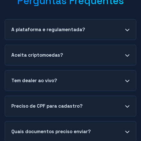
Perguntas Frequentes
A plataforma e regulamentada?
A Tropa Bet opera seguindo normas
internacionais de jogos online, com certificações
Aceita criptomoedas?
de segurança aplicadas aos sistemas de
transação e proteção de dados.
Atualmente a casa trabalha com métodos
tradicionais como Pix e transferências
Tem dealer ao vivo?
bancárias, sem suporte direto para moedas
digitais descentralizadas.
Sim, a seção de cassino ao vivo conta com
mesas operadas por crupiês reais transmitindo
Preciso de CPF para cadastro?
em alta definição, incluindo roleta, blackjack e
baccarat.
O número de CPF é solicitado durante o registro
como parte das exigências legais de
Quais documentos preciso enviar?
identificação para operações financeiras.