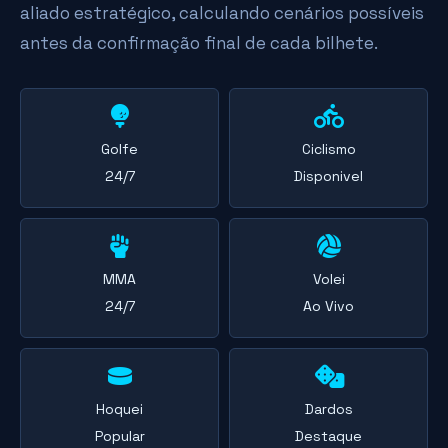
aliado estratégico, calculando cenários possíveis
antes da confirmação final de cada bilhete.
Golfe
Ciclismo
24/7
Disponivel
MMA
Volei
24/7
Ao Vivo
Hoquei
Dardos
Popular
Destaque