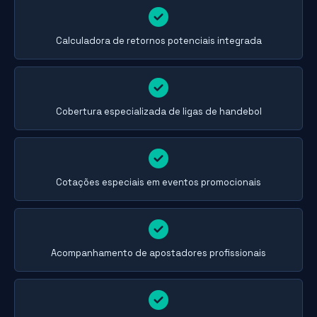
Calculadora de retornos potenciais integrada
Cobertura especializada de ligas de handebol
Cotações especiais em eventos promocionais
Acompanhamento de apostadores profissionais