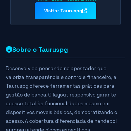
Visitar Tauruspg
Sobre o Tauruspg
Desenvolvida pensando no apostador que
valoriza transparência e controle financeiro, a
Tauruspg oferece ferramentas práticas para
gestão de banca. O layout responsivo garante
acesso total às funcionalidades mesmo em
dispositivos moveis básicos, democratizando o
acesso. A cobertura diferenciada de handebol
europeu atende nichos específicos