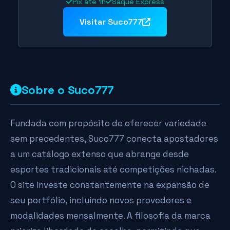
Pix ate 1h
Saque Express
Visitar Suco777
Sobre o Suco777
Fundada com propósito de oferecer variedade
sem precedentes, Suco777 conecta apostadores
a um catálogo extenso que abrange desde
esportes tradicionais até competições nichadas.
O site investe constantemente na expansão de
seu portfólio, incluindo novos provedores e
modalidades mensalmente. A filosofia da marca