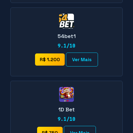
54bet1
9.1/10
R$ 1.200
Ver Mais
1D Bet
9.1/10
R$ 750
Ver Mais