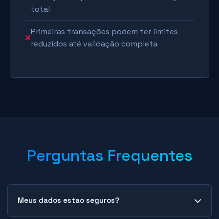
total
Primeiras transações podem ter limites
reduzidos até validação completa
Perguntas Frequentes
Meus dados estao seguros?