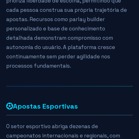
prioriza liberdade de escolha, permitindo que
cada pessoa construa sua própria trajetória de
apostas. Recursos como parlay builder
personalizado e base de conhecimento
detalhada demonstram compromisso com
autonomia do usuário. A plataforma cresce
continuamente sem perder agilidade nos
processos fundamentais.
Apostas Esportivas
O setor esportivo abriga dezenas de
campeonatos internacionais e regionais, com