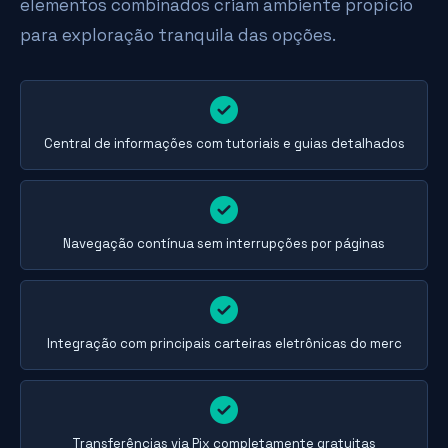
elementos combinados criam ambiente propício
para exploração tranquila das opções.
Central de informações com tutoriais e guias detalhados
Navegação contínua sem interrupções por páginas
Integração com principais carteiras eletrônicas do merc
Transferências via Pix completamente gratuitas