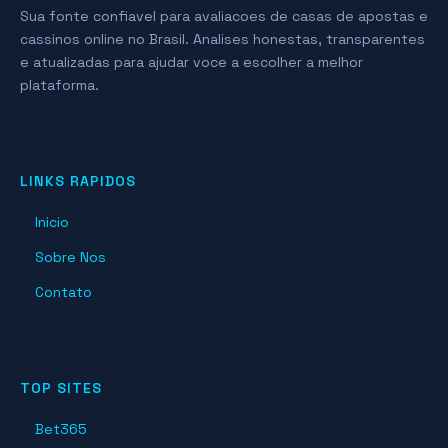
Sua fonte confiavel para avaliacoes de casas de apostas e
cassinos online no Brasil. Analises honestas, transparentes
e atualizadas para ajudar voce a escolher a melhor
plataforma.
LINKS RAPIDOS
Inicio
Sobre Nos
Contato
TOP SITES
Bet365