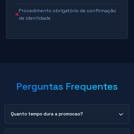
Procedimento obrigatório de confirmação
de identidade
Perguntas Frequentes
Quanto tempo dura a promocao?
A duração varia conforme cada campanha