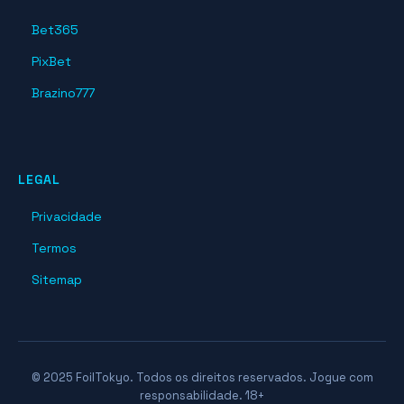
Bet365
PixBet
Brazino777
LEGAL
Privacidade
Termos
Sitemap
© 2025 FoilTokyo. Todos os direitos reservados. Jogue com
responsabilidade. 18+