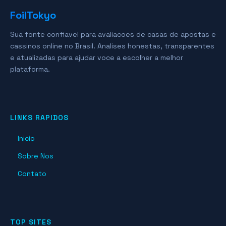
FoilTokyo
Sua fonte confiavel para avaliacoes de casas de apostas e
cassinos online no Brasil. Analises honestas, transparentes
e atualizadas para ajudar voce a escolher a melhor
plataforma.
LINKS RAPIDOS
Inicio
Sobre Nos
Contato
TOP SITES