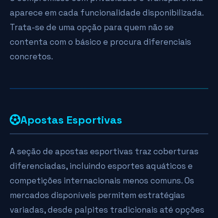
aparece em cada funcionalidade disponibilizada.
Trata-se de uma opção para quem não se
contenta com o básico e procura diferenciais
concretos.
Apostas Esportivas
A seção de apostas esportivas traz coberturas
diferenciadas, incluindo esportes aquáticos e
competições internacionais menos comuns. Os
mercados disponíveis permitem estratégias
variadas, desde palpites tradicionais até opções