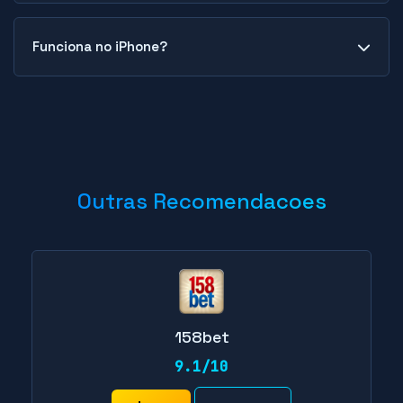
de cada modalidade.
Todas as informações pessoais e financeiras são
protegidas por criptografia avançada e políticas
Funciona no iPhone?
rígidas de confidencialidade. O anonimato do
usuário é prioridade absoluta em todos os
Sim, a plataforma é totalmente compatível com
processos.
dispositivos iOS através do navegador. A
interface se adapta perfeitamente à tela do
iPhone mantendo todas as funcionalidades.
Outras Recomendacoes
158bet
9.1/10