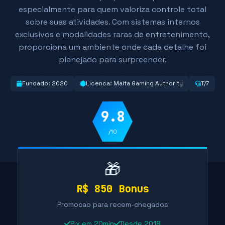
especialmente para quem valoriza controle total
sobre suas atividades. Com sistemas internos
exclusivos e modalidades raras de entretenimento,
proporciona um ambiente onde cada detalhe foi
planejado para surpreender.
Fundado: 2020
Licenca: Malta Gaming Authority
T/7
9.8
/10
🎁
R$ 850 Bonus
Promocao para recem-chegados
Pix em 20min
Desde 2018