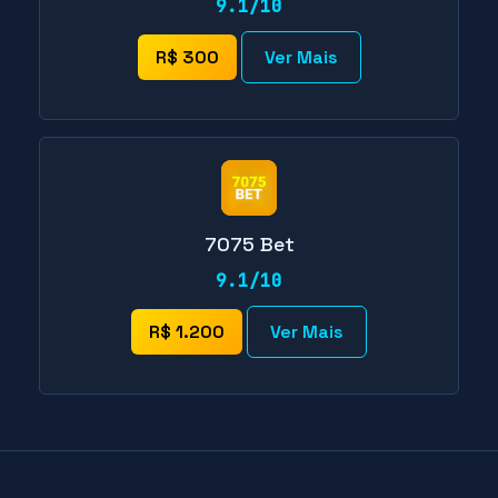
9.1/10
R$ 300
Ver Mais
7075 Bet
9.1/10
R$ 1.200
Ver Mais