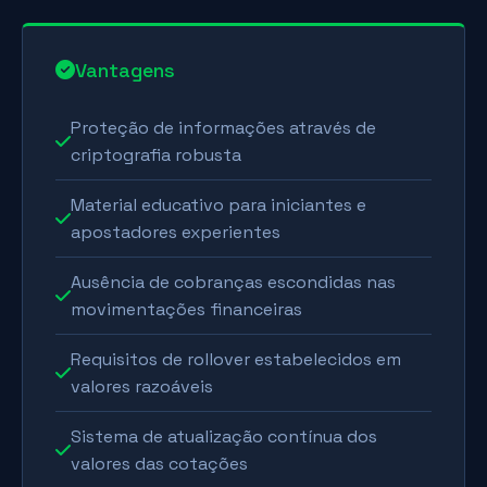
Vantagens
Proteção de informações através de
criptografia robusta
Material educativo para iniciantes e
apostadores experientes
Ausência de cobranças escondidas nas
movimentações financeiras
Requisitos de rollover estabelecidos em
valores razoáveis
Sistema de atualização contínua dos
valores das cotações