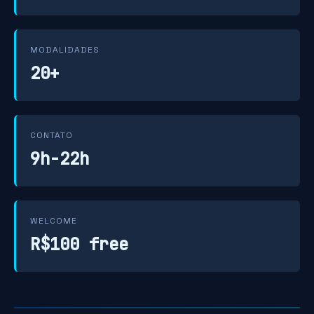
MODALIDADES
20+
CONTATO
9h-22h
WELCOME
R$100 free