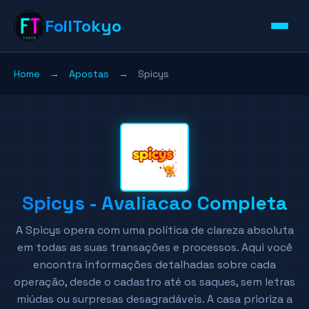
FoilTokyo
Home
→
Apostas
→
Spicys
Spicys - Avaliacao Completa
A Spicys opera com uma política de clareza absoluta
em todas as suas transações e processos. Aqui você
encontra informações detalhadas sobre cada
operação, desde o cadastro até os saques, sem letras
miúdas ou surpresas desagradáveis. A casa prioriza a