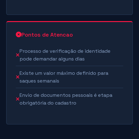
Pontos de Atencao
Processo de verificação de identidade
pode demandar alguns dias
Existe um valor máximo definido para
saques semanais
Envio de documentos pessoais é etapa
obrigatória do cadastro