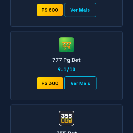
R$ 600
Ver Mais
777 Pg Bet
9.1/10
R$ 300
Ver Mais