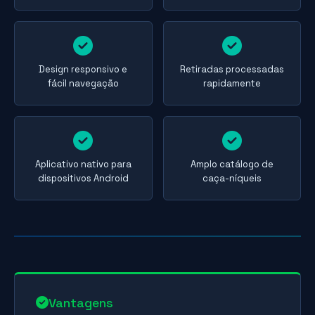
Design responsivo e
Retiradas processadas
fácil navegação
rapidamente
Aplicativo nativo para
Amplo catálogo de
dispositivos Android
caça-níqueis
Vantagens