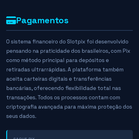
Pagamentos
O sistema financeiro do Slotpix foi desenvolvido
pensando na praticidade dos brasileiros, com Pix
como método principal para depósitos e
retiradas ultrarrápidas. A plataforma também
aceita carteiras digitais e transferências
bancárias, oferecendo flexibilidade total nas
transações. Todos os processos contam com
criptografia avançada para máxima proteção dos
seus dados.