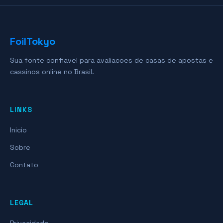
variedade inclui ligas nacionais e internacionais com
diversos tipos de mercados.
FoilTokyo
Sua fonte confiavel para avaliacoes de casas de apostas e
cassinos online no Brasil.
LINKS
Inicio
Sobre
Contato
LEGAL