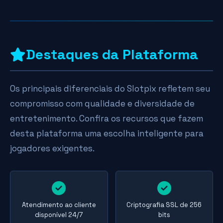
Destaques da Plataforma
Os principais diferenciais do Slotpix refletem seu
compromisso com qualidade e diversidade de
entretenimento. Confira os recursos que fazem
desta plataforma uma escolha inteligente para
jogadores exigentes.
Atendimento ao cliente
Criptografia SSL de 256
disponível 24/7
bits