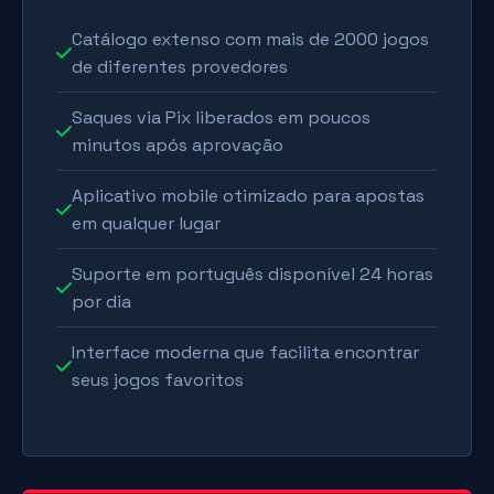
Catálogo extenso com mais de 2000 jogos
de diferentes provedores
Saques via Pix liberados em poucos
minutos após aprovação
Aplicativo mobile otimizado para apostas
em qualquer lugar
Suporte em português disponível 24 horas
por dia
Interface moderna que facilita encontrar
seus jogos favoritos