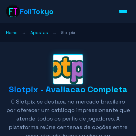
FoilTokyo
Home
→
Apostas
→
Slotpix
Slotpix - Avaliacao Completa
O Slotpix se destaca no mercado brasileiro
por oferecer um catálogo impressionante que
atende todos os perfis de jogadores. A
plataforma reúne centenas de opções entre
caça-níqueis, jogos ao vivo e ap