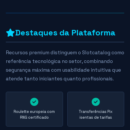
Destaques da Plataforma
Recursos premium distinguem o Slotcatalog como
referência tecnológica no setor, combinando
segurança máxima com usabilidade intuitiva que
atende tanto iniciantes quanto profissionais.
Roulette europeia com
Transferências Pix
RNG certificado
isentas de tarifas