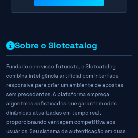
Sobre o Slotcatalog
Fundado com visão futurista, o Slotcatalog
combina inteligência artificial com interface
responsiva para criar um ambiente de apostas
sem precedentes. A plataforma emprega
algoritmos sofisticados que garantem odds
dinâmicas atualizadas em tempo real,
proporcionando vantagem competitiva aos
usuários. Seu sistema de autenticação em duas