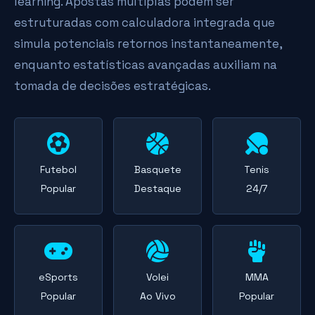
learning. Apostas múltiplas podem ser
estruturadas com calculadora integrada que
simula potenciais retornos instantaneamente,
enquanto estatísticas avançadas auxiliam na
tomada de decisões estratégicas.
Futebol
Basquete
Tenis
Popular
Destaque
24/7
eSports
Volei
MMA
Popular
Ao Vivo
Popular