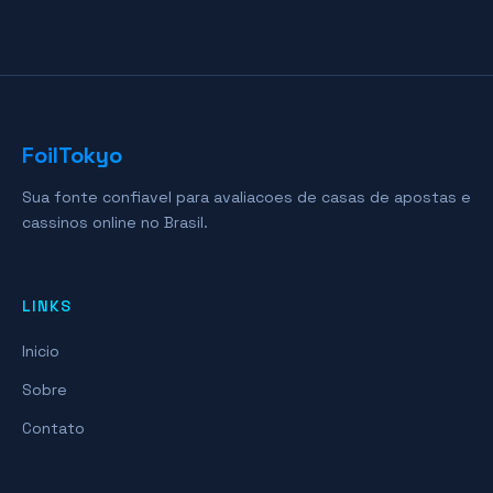
mobile também oferece notificações push
Novos usuários recebem pacote de boas-vindas
personalizadas para eventos selecionados.
escalonado com bônus sobre os três primeiros
depósitos, mais rodadas grátis em slots
selecionados. Consulte os termos atualizados na
página de promoções para detalhes específicos e
FoilTokyo
requisitos de rollover.
Sua fonte confiavel para avaliacoes de casas de apostas e
cassinos online no Brasil.
LINKS
Inicio
Sobre
Contato