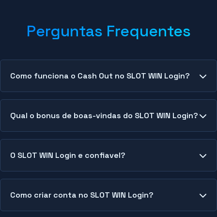
Perguntas Frequentes
Como funciona o Cash Out no SLOT WIN Login?
O Cash Out permite encerrar sua aposta antes do
término do evento, garantindo lucro parcial ou
Qual o bonus de boas-vindas do SLOT WIN Login?
minimizando perdas. A opção aparece
automaticamente nas apostas elegíveis, bastando
O bônus de boas-vindas varia conforme promoções
clicar para confirmar o valor oferecido.
ativas no momento do cadastro. Acesse a seção de
O SLOT WIN Login e confiavel?
promoções após criar sua conta para visualizar as
ofertas disponíveis e seus respectivos requisitos.
Sim, a plataforma opera com protocolos de
segurança adequados e sistemas de criptografia
Como criar conta no SLOT WIN Login?
para proteger dados dos usuários. As transações são
processadas por métodos reconhecidos no