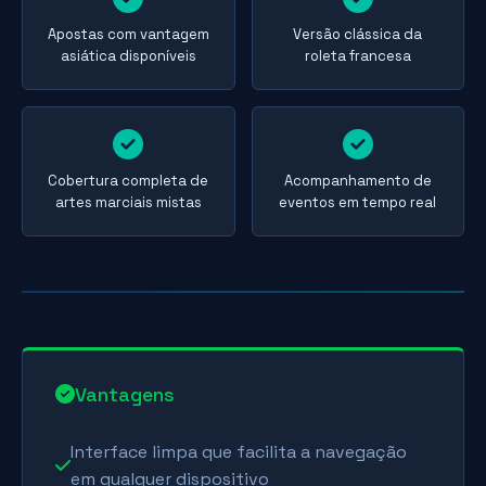
Apostas com vantagem
Versão clássica da
asiática disponíveis
roleta francesa
Cobertura completa de
Acompanhamento de
artes marciais mistas
eventos em tempo real
Vantagens
Interface limpa que facilita a navegação
em qualquer dispositivo