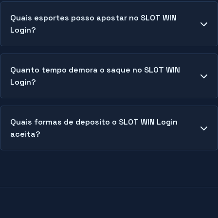
Clique no botão de registro, preencha os dados
mercado.
básicos solicitados e confirme seu e-mail. O
Quais esportes posso apostar no SLOT WIN
processo leva menos de três minutos e você já pode
Login?
fazer seu primeiro depósito.
A plataforma oferece ampla cobertura incluindo
futebol, basquete, tênis, MMA, vôlei, e-sports e
Quanto tempo demora o saque no SLOT WIN
dezenas de outras modalidades. Os eventos são
Login?
atualizados constantemente com novas opções de
Saques via Pix são processados entre 10 e 30
apostas.
minutos após aprovação. Transferências bancárias
Quais formas de deposito o SLOT WIN Login
tradicionais levam de 1 a 3 dias úteis dependendo da
aceita?
instituição financeira.
A plataforma aceita Pix, transferência bancária,
cartões de crédito e débito, além de carteiras
digitais populares. Todos os métodos estão listados
na área de depósitos com limites e prazos
especificados.