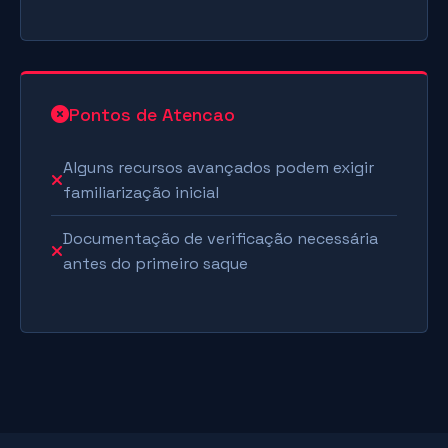
Pontos de Atencao
Alguns recursos avançados podem exigir
familiarização inicial
Documentação de verificação necessária
antes do primeiro saque