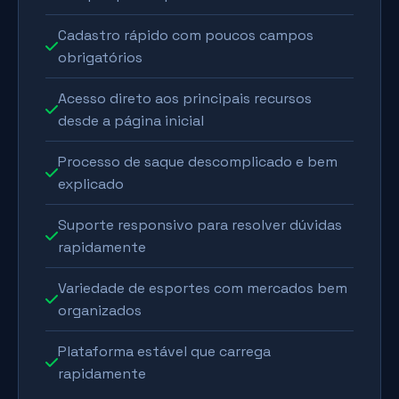
Cadastro rápido com poucos campos
obrigatórios
Acesso direto aos principais recursos
desde a página inicial
Processo de saque descomplicado e bem
explicado
Suporte responsivo para resolver dúvidas
rapidamente
Variedade de esportes com mercados bem
organizados
Plataforma estável que carrega
rapidamente