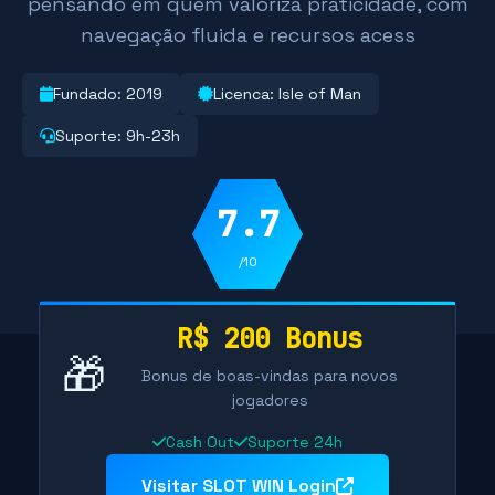
pensando em quem valoriza praticidade, com
navegação fluida e recursos acess
Fundado: 2019
Licenca: Isle of Man
Suporte: 9h-23h
7.7
/10
R$ 200 Bonus
🎁
Bonus de boas-vindas para novos
jogadores
Cash Out
Suporte 24h
Visitar SLOT WIN Login