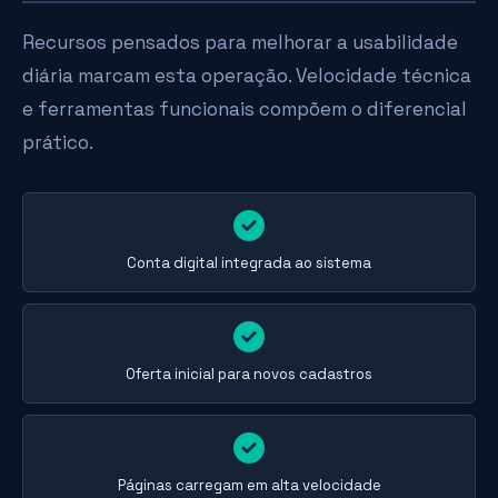
Recursos pensados para melhorar a usabilidade
diária marcam esta operação. Velocidade técnica
e ferramentas funcionais compõem o diferencial
prático.
Conta digital integrada ao sistema
Oferta inicial para novos cadastros
Páginas carregam em alta velocidade