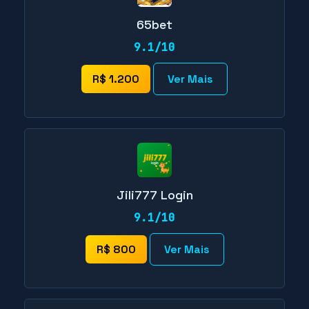
65bet
9.1/10
R$ 1.200
Ver Mais
Jili777 Login
9.1/10
R$ 800
Ver Mais