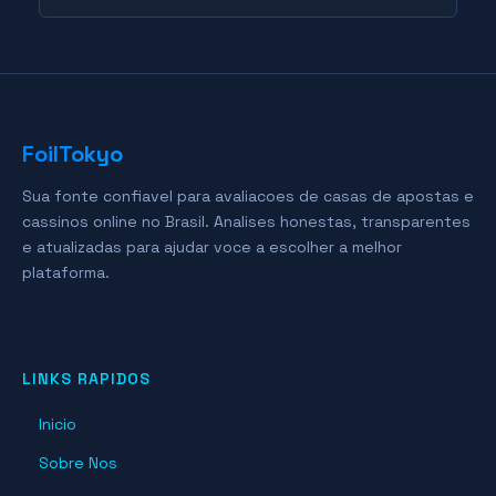
FoilTokyo
Sua fonte confiavel para avaliacoes de casas de apostas e
cassinos online no Brasil. Analises honestas, transparentes
e atualizadas para ajudar voce a escolher a melhor
plataforma.
LINKS RAPIDOS
Inicio
Sobre Nos