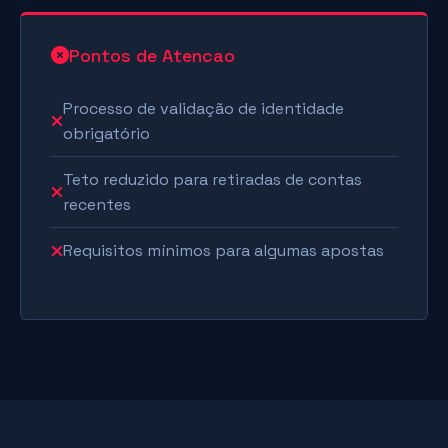
Pontos de Atencao
Processo de validação de identidade
obrigatório
Teto reduzido para retiradas de contas
recentes
Requisitos mínimos para algumas apostas