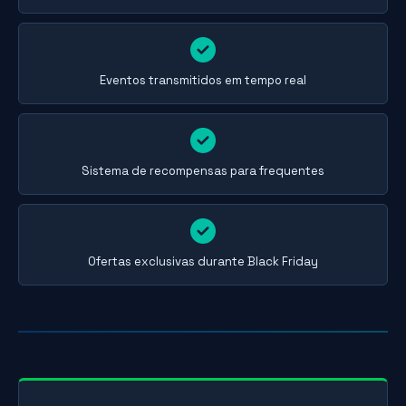
Eventos transmitidos em tempo real
Sistema de recompensas para frequentes
Ofertas exclusivas durante Black Friday