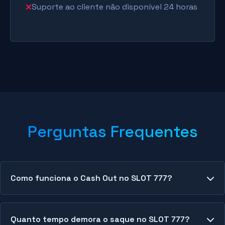
Suporte ao cliente não disponível 24 horas
Perguntas Frequentes
Como funciona o Cash Out no SLOT 777?
O recurso permite encerrar sua aposta antes do fim
do evento, garantindo lucro parcial ou minimizando
Quanto tempo demora o saque no SLOT 777?