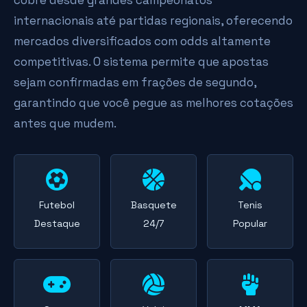
cobre desde grandes campeonatos
internacionais até partidas regionais, oferecendo
mercados diversificados com odds altamente
competitivas. O sistema permite que apostas
sejam confirmadas em frações de segundo,
garantindo que você pegue as melhores cotações
antes que mudem.
Futebol
Basquete
Tenis
Destaque
24/7
Popular