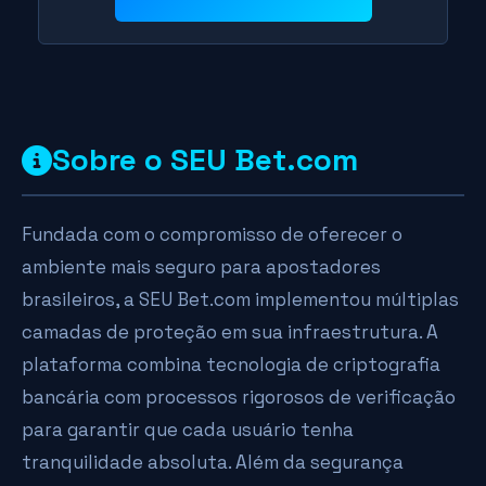
Sobre o SEU Bet.com
Fundada com o compromisso de oferecer o
ambiente mais seguro para apostadores
brasileiros, a SEU Bet.com implementou múltiplas
camadas de proteção em sua infraestrutura. A
plataforma combina tecnologia de criptografia
bancária com processos rigorosos de verificação
para garantir que cada usuário tenha
tranquilidade absoluta. Além da segurança