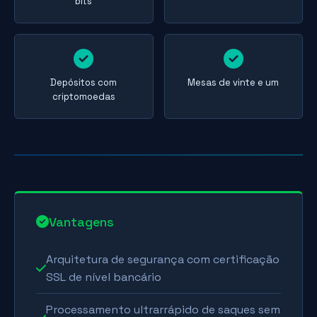
bits
Depósitos com
Mesas de vinte e um
criptomoedas
Vantagens
Arquitetura de segurança com certificação
SSL de nível bancário
Processamento ultrarrápido de saques sem