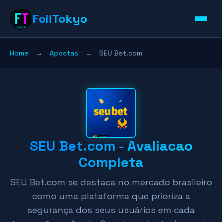
FoilTokyo
Home
→
Apostas
→
SEU Bet.com
SEU Bet.com - Avaliacao
Completa
SEU Bet.com se destaca no mercado brasileiro
como uma plataforma que prioriza a
segurança dos seus usuários em cada