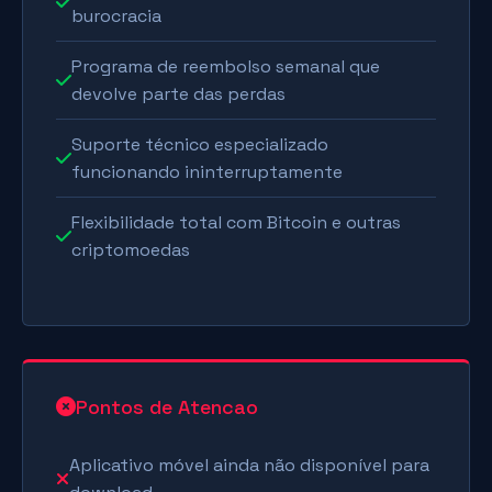
burocracia
Programa de reembolso semanal que
devolve parte das perdas
Suporte técnico especializado
funcionando ininterruptamente
Flexibilidade total com Bitcoin e outras
criptomoedas
Pontos de Atencao
Aplicativo móvel ainda não disponível para