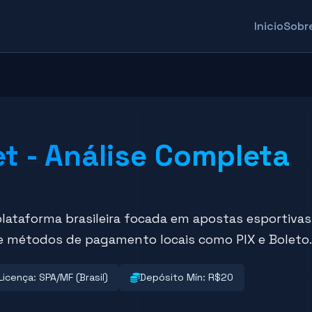
Inicio
Sobr
et - Análise Completa
plataforma brasileira focada em apostas esportiva
e métodos de pagamento locais como PIX e Boleto.
Licença: SPA/MF (Brasil)
Depósito Mín: R$20