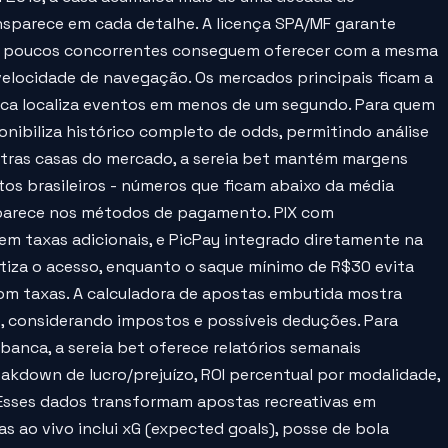
ansparece em cada detalhe. A licença SPA/MF garante
ue poucos concorrentes conseguem oferecer com a mesma
a velocidade de navegação. Os mercados principais ficam a
busca localiza eventos em menos de um segundo. Para quem
nibiliza histórico completo de odds, permitindo análise
tras casas do mercado, a sereia bet mantém margens
os brasileiros - números que ficam abaixo da média
 aparece nos métodos de pagamento. PIX com
m taxas adicionais, e PicPay integrado diretamente na
iza o acesso, enquanto o saque mínimo de R$30 evita
om taxas. A calculadora de apostas embutida mostra
e, considerando impostos e possíveis deduções. Para
anca, a sereia bet oferece relatórios semanais
akdown de lucro/prejuízo, ROI percentual por modalidade,
Esses dados transformam apostas recreativas em
s ao vivo inclui xG (expected goals), posse de bola