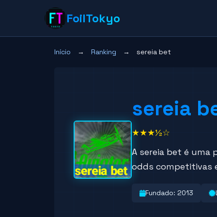
FoilTokyo
Início
→
Ranking
→
sereia bet
sereia b
★★★½☆
A sereia bet é uma 
odds competitivas 
Fundado: 2013