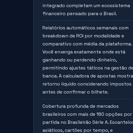
integrado completam um ecossistema
financeiro pensado para o Brasil.
Relatórios automáticos semanais com
breakdown de ROI por modalidade e
comparativo com média da plataforma.
Você enxerga exatamente onde está
ganhando ou perdendo dinheiro,
permitindo ajustes táticos na gestão d
banca. A calculadora de apostas mostr
retorno líquido considerando impostos
antes de confirmar o bilhete.
Cobertura profunda de mercados
brasileiros com mais de 180 opções por
partida no Brasileirão Série A. Escanteio
asiáticos, cartões por tempo, e